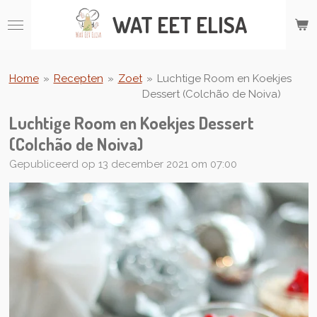
Ga
WAT
EET ELISA
direct
naar
de
hoofdinhoud
Home
»
Recepten
»
Zoet
»
Luchtige Room en Koekjes
Dessert (Colchão de Noiva)
Luchtige Room en Koekjes Dessert
(Colchão de Noiva)
Gepubliceerd op 13 december 2021 om 07:00