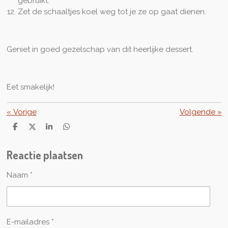
gebruikt.
Zet de schaaltjes koel weg tot je ze op gaat dienen.
Geniet in goed gezelschap van dit heerlijke dessert.
Eet smakelijk!
«
Vorige
Volgende
»
D
D
S
D
e
e
h
e
l
e
a
l
Reactie plaatsen
e
l
r
e
n
e
n
Naam *
E-mailadres *