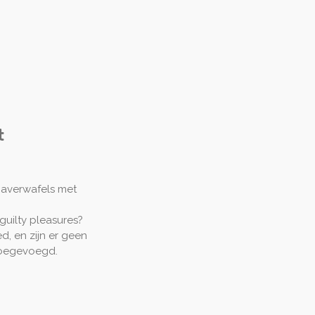
t
Haverwafels met
 guilty pleasures?
, en zijn er geen
toegevoegd.