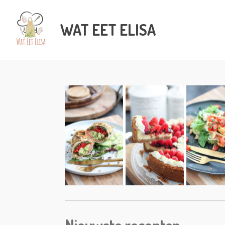
Ga
direct
WAT
EET ELISA
naar
de
hoofdinhoud