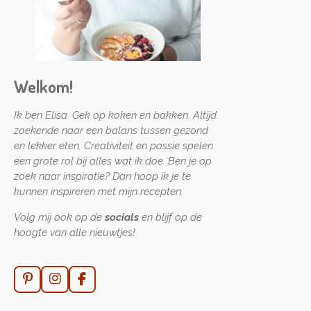
Welkom!
Ik ben Elisa. Gek op koken en bakken. Altijd
zoekende naar een balans tussen gezond
en lekker eten. Creativiteit en passie spelen
een grote rol bij alles wat ik doe. Ben je op
zoek naar inspiratie? Dan hoop ik je te
kunnen inspireren met mijn recepten.
Volg mij ook op de
socials
en blijf op de
hoogte van alle nieuwtjes!
P
I
F
i
n
a
n
s
c