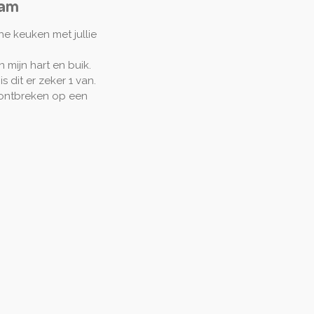
jam
e keuken met jullie
n mijn hart en buik.
s dit er zeker 1 van.
 ontbreken op een