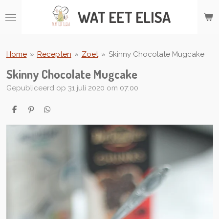
Ga
WAT
EET ELISA
direct
naar
de
hoofdinhoud
Home
»
Recepten
»
Zoet
»
Skinny Chocolate Mugcake
Skinny Chocolate Mugcake
Gepubliceerd op 31 juli 2020 om 07:00
D
P
D
e
i
e
l
n
l
e
n
e
n
e
n
n