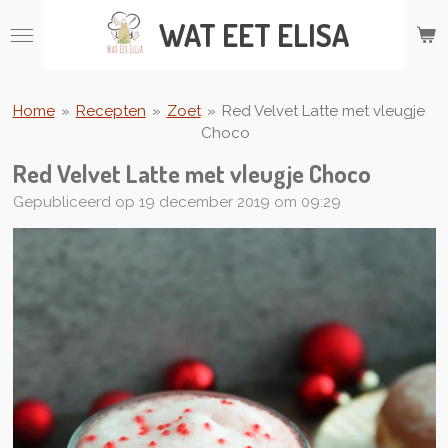
Ga
WAT
EET ELISA
direct
naar
de
hoofdinhoud
Home
»
Recepten
»
Zoet
»
Red Velvet Latte met vleugje
Choco
Red Velvet Latte met vleugje Choco
Gepubliceerd op 19 december 2019 om 09:29