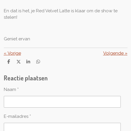
En dat is het, je Red Velvet Latte is klaar om de show te
stelen!
Geniet ervan
«
Vorige
Volgende
»
D
D
S
D
e
e
h
e
l
e
a
l
Reactie plaatsen
e
l
r
e
n
e
n
Naam *
E-mailadres *