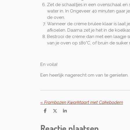
Zet de schaaltjes in een ovenschaal en 
water in. In Ongeveer 40 minuten gaar j
de oven.
Wanneer de crème brulee klaar is laat j
afkoelen. Daarna zet je het in de koelkas
Bestrooi de crème dan met een laagje su
van je oven op 180°C, of bruin de suiker
En voila!
Een heerlijk nagerecht om van te genieten.
«
Frambozen Kwarktaart met Cakebodem
D
D
S
e
e
h
l
e
a
Reactie plaatsen
e
l
r
n
e