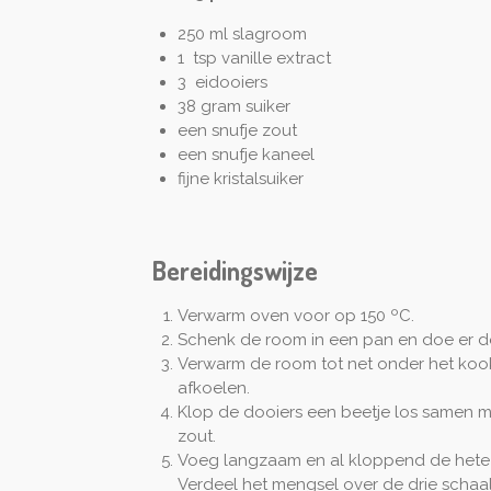
250 ml slagroom
1 tsp vanille extract
3 eidooiers
38 gram suiker
een snufje zout
een snufje kaneel
fijne kristalsuiker
Bereidingswijze
Verwarm oven voor op 150 ºC.
Schenk de room in een pan en doe er de v
Verwarm de room tot net onder het kook
afkoelen.
Klop de dooiers een beetje los samen me
zout.
Voeg langzaam en al kloppend de hete 
Verdeel het mengsel over de drie schaalt