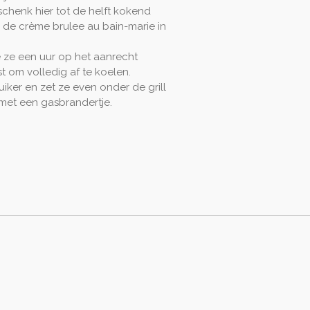
schenk hier tot de helft kokend
e de crème brulee au bain-marie in
e ze een uur op het aanrecht
t om volledig af te koelen.
iker en zet ze even onder de grill
 met een gasbrandertje.