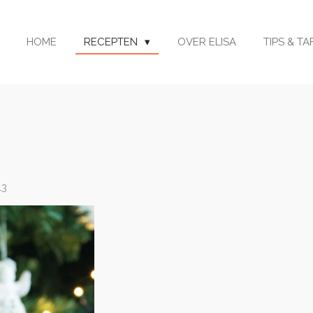
HOME
RECEPTEN
OVER ELISA
TIPS & T
13