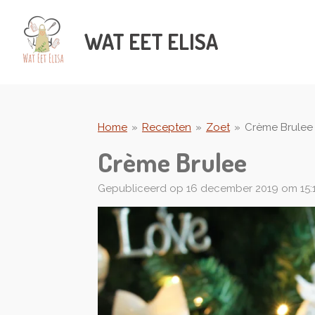
Ga
direct
WAT
EET ELISA
naar
de
hoofdinhoud
Home
»
Recepten
»
Zoet
»
Crème Brulee
Crème Brulee
Gepubliceerd op 16 december 2019 om 15: