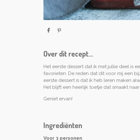
D
P
e
i
l
n
e
n
n
e
Over dit recept...
n
Het eerste dessert dat ik met jullie deel is e
favorieten. De reden dat dit voor mij een bij
eerste dessert is dat ik heb leren maken alw
Het blijft een heerlijk toetje dat smaakt naar
Geniet ervan!
Ingrediënten
Voor 3 personen