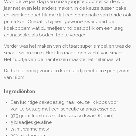
Voor de verjaardag van onze jongste dochter wilde ik dit
jaar net even iets anders maken. In de keuze tussen cake
en kwark bedacht ik me dat een combinatie van beide ook
prima kon. Omdat ik bij een ‘gewone’ kwarktaart de
koekbodem wat dunnetjes vind besloot ik om een laag
ananascake als bodem toe te voegen.
Verder was het maken van dit taart super simpel en was de
smaak waanzinnig! Heel fris maar toch zacht van smaak.
Het zuurtje van de frambozen maakte het helemaal af.
Dit heb je nodig voor een klein taartje met een springvorm
van 18cm.
Ingrediënten
Een luchtige cakebeslag naar keuze, ik koos voor
vanille beslag met een scheutje ananas essence.
375 gram frambozen cheesecake kwark (Danio)
5 blaadjes gelatine
75 ml warme melk
250 ml slagroom