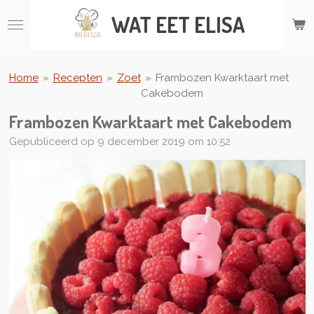
Ga
WAT
EET ELISA
direct
naar
de
hoofdinhoud
Home
»
Recepten
»
Zoet
»
Frambozen Kwarktaart met
Cakebodem
Frambozen Kwarktaart met Cakebodem
Gepubliceerd op 9 december 2019 om 10:52