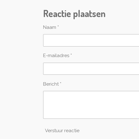
e
e
h
l
e
a
Reactie plaatsen
e
l
r
n
e
Naam *
E-mailadres *
Bericht *
Verstuur reactie