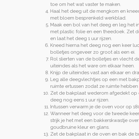
toe om het wat vaster te maken.
Haal het deeg uit de mengkom en knee
met bloem besprenkeld werkblad.
Maak een bol van het deeg en leg het i
met plastic folie en een theedoek. Zet 
en laat het deeg 1 uur rijzen.
Kneed hierna het deeg nog een keer luc
bolletjes ongeveer zo groot als een ei.
Rol slierten van de bolletjes en vlecht de 
uiteindes als het ware om elkaar heen.
Knijp de uiteindes vast aan elkaar en dr
Leg alle deegvlechtjes op een met bak
ruimte ertussen zodat ze ruimte hebben
Zet de bakplaat wederom afgedekt op ee
deeg nog eens 1 uur rijzen.
Intussen verwarm je de oven voor op 18
Wanneer het deeg voor de tweede keer g
strijk je het met een bakkerskwastje ove
goudbruine kleur en glans.
Zet de bakplaat in de oven en bak de b