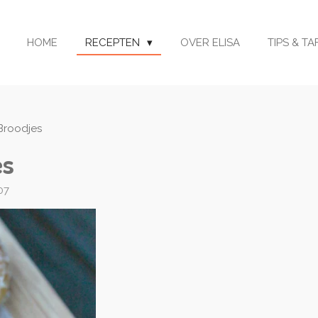
HOME
RECEPTEN
OVER ELISA
TIPS & T
Broodjes
es
07