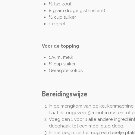
½ tsp zout
8 gram droge gist (instant)
½ cup suiker
1 eigeel
Voor de topping
175 ml melk
¼ cup suiker
Geraspte kokos
Bereidingswijze
In de mengkom van de keukenmachine d
Laat dit ongeveer 5 minuten rusten tot er
Voeg dan 1 voor 1 alle andere ingrediën
deeghaak tot een mooi glad deeg.
In het begin zal het nog een beetje plak