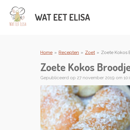
Ga
direct
WAT
EET ELISA
naar
de
hoofdinhoud
Home
»
Recepten
»
Zoet
»
Zoete Kokos 
Zoete Kokos Broodj
Gepubliceerd op 27 november 2019 om 10: