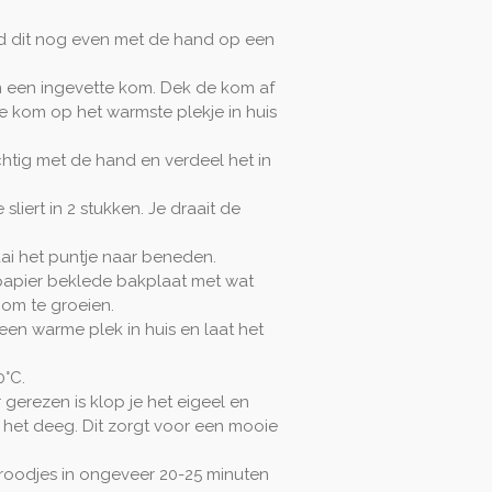
d dit nog even met de hand op een
n een ingevette kom. Dek de kom af
de kom op het warmste plekje in huis
htig met de hand en verdeel het in
sliert in 2 stukken. Je draait de
aai het puntje naar beneden.
papier beklede bakplaat met wat
 om te groeien.
n warme plek in huis en laat het
0°C.
erezen is klop je het eigeel en
r het deeg. Dit zorgt voor een mooie
roodjes in ongeveer 20-25 minuten