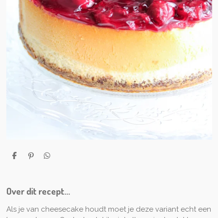
D
P
D
e
i
e
l
n
l
e
n
e
n
e
n
Over dit recept...
n
Als je van cheesecake houdt moet je deze variant echt een