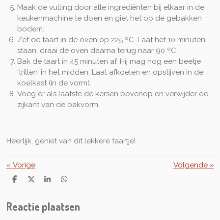
Maak de vulling door alle ingrediënten bij elkaar in de
keukenmachine te doen en giet het op de gebakken
bodem.
Zet de taart in de oven op 225 ºC. Laat het 10 minuten
staan, draai de oven daarna terug naar 90 ºC.
Bak de taart in 45 minuten af. Hij mag nog een beetje
‘trillen’ in het midden. Laat afkoelen en opstijven in de
koelkast (in de vorm).
Voeg er als laatste de kersen bovenop en verwijder de
zijkant van de bakvorm.
Heerlijk, geniet van dit lekkere taartje!
«
Vorige
Volgende
»
D
D
S
D
e
e
h
e
l
e
a
l
Reactie plaatsen
e
l
r
e
n
e
n