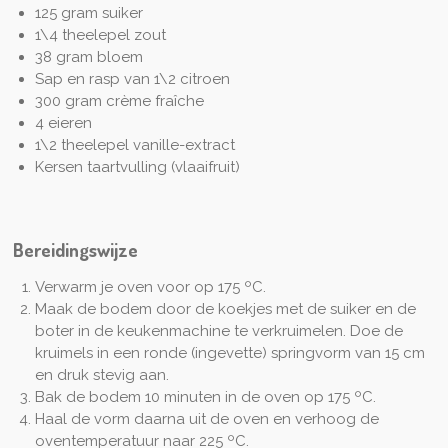
125 gram suiker
1\4 theelepel zout
38 gram bloem
Sap en rasp van 1\2 citroen
300 gram crème fraîche
4 eieren
1\2 theelepel vanille-extract
Kersen taartvulling (vlaaifruit)
Bereidingswijze
Verwarm je oven voor op 175 ºC.
Maak de bodem door de koekjes met de suiker en de
boter in de keukenmachine te verkruimelen. Doe de
kruimels in een ronde (ingevette) springvorm van 15 cm
en druk stevig aan.
Bak de bodem 10 minuten in de oven op 175 ºC.
Haal de vorm daarna uit de oven en verhoog de
oventemperatuur naar 225 ºC.