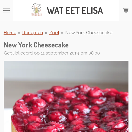
Ga
WAT
EET ELISA
direct
naar
de
hoofdinhoud
Home
»
Recepten
»
Zoet
»
New York Cheesecake
New York Cheesecake
Gepubliceerd op 11 september 2019 om 08:00