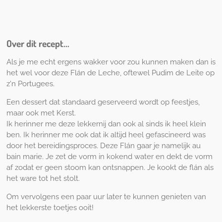
l
n
l
e
n
e
n
e
n
n
Over dit recept...
Als je me echt ergens wakker voor zou kunnen maken dan is
het wel voor deze Flán de Leche, oftewel Pudim de Leite op
z'n Portugees.
Een dessert dat standaard geserveerd wordt op feestjes,
maar ook met Kerst.
Ik herinner me deze lekkernij dan ook al sinds ik heel klein
ben. Ik herinner me ook dat ik altijd heel gefascineerd was
door het bereidingsproces. Deze Flán gaar je namelijk au
bain marie. Je zet de vorm in kokend water en dekt de vorm
af zodat er geen stoom kan ontsnappen. Je kookt de flán als
het ware tot het stolt.
Om vervolgens een paar uur later te kunnen genieten van
het lekkerste toetjes ooit!