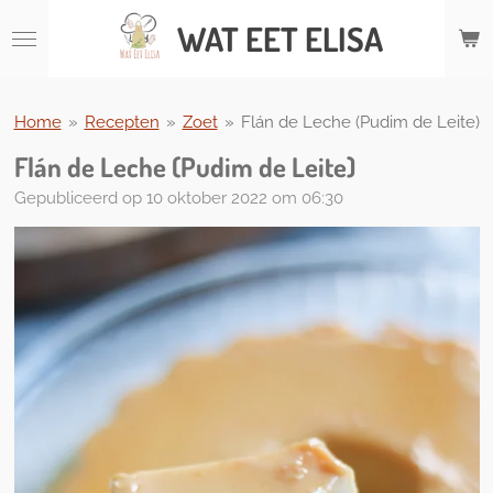
Ga
WAT
EET ELISA
direct
naar
de
hoofdinhoud
Home
»
Recepten
»
Zoet
»
Flán de Leche (Pudim de Leite)
Flán de Leche (Pudim de Leite)
Gepubliceerd op 10 oktober 2022 om 06:30