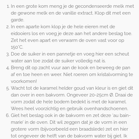
In een grote kom meng je de gecondenseerde melk met
de gewone melk en de vanille extract. Klop dit met een
garde.
In een aparte kom klop je de hele eieren met de
eidooiers los en voeg je deze aan het andere beslag toe.
Zet het even apart en verwarm de oven vast voor op
150°C.
Doe de suiker in een pannetje en voeg hier een scheut
water aan toe zodat de suiker volledig nat is.
Breng dit op zacht vuur aan de kook en beweeg de pan
af en toe heen en weer. Niet roeren om kristalvorming te
voorkomen!
Wacht tot de karamel helder goud van kleur is en giet dit
dan over in een bakvorm. Ongeveer 20-25cm Ø. Draai de
vorm zodat de hele bodem bedekt is met de karamel.
Wees heel voorzichtig en gebruik ovenhandschoenen.
Giet het beslag ook in de bakvorm en zet deze ‘au bain-
marie’ in de oven. Dit wil zeggen dat je de vorm in een
grotere vorm (bijvoorbeeld een braadslede) zet en hier
tot ongeveer de helft van de bakvorm water bij giet. Ik