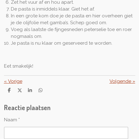
Zet het vuur af en hou apart.
De pasta is inmiddels klaar. Giet het af.
In een grote kom doe je de pasta en hier overheen giet
je de olijfolie met gamba’s. Schep goed om.
Voeg als laatste de fijngesneden peterselie toe en roer
nogmaals om.
Je pasta is nu klaar om geserveerd te worden.
Eet smakelijk!
«
Vorige
Volgende
»
D
D
S
D
e
e
h
e
l
e
a
l
Reactie plaatsen
e
l
r
e
n
e
n
Naam *