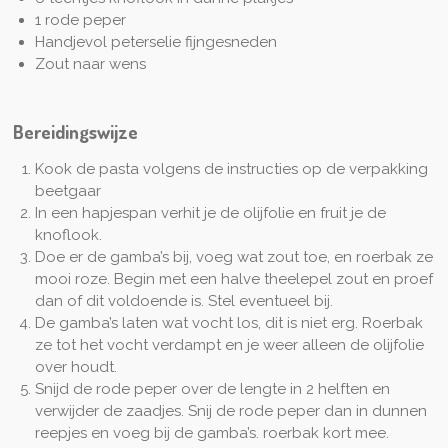
1 rode peper
Handjevol peterselie fijngesneden
Zout naar wens
Bereidingswijze
Kook de pasta volgens de instructies op de verpakking
beetgaar
In een hapjespan verhit je de olijfolie en fruit je de
knoflook.
Doe er de gamba’s bij, voeg wat zout toe, en roerbak ze
mooi roze. Begin met een halve theelepel zout en proef
dan of dit voldoende is. Stel eventueel bij.
De gamba’s laten wat vocht los, dit is niet erg. Roerbak
ze tot het vocht verdampt en je weer alleen de olijfolie
over houdt.
Snijd de rode peper over de lengte in 2 helften en
verwijder de zaadjes. Snij de rode peper dan in dunnen
reepjes en voeg bij de gamba’s. roerbak kort mee.