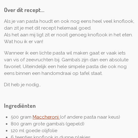
e
n
e
n
e
n
Over dit recept...
n
Als je van pasta houdt en ook nog eens heel veel knoflook,
dan zit je met dit recept helemaal goed.
Als het aan mij ligt zit er nooit genoeg knoflook in het eten.
Wat hou ik er van!
Wanneer ik een lichte pasta wil maken gaat er vaak iets
van vis of zeevruchten bij. Gamba’s zijn dan een absolute
favoriet. Uiteindelijk een hele simpele pasta die ook nog
eens binnen een handomdraai op tafel staat.
Dit heb je nodig…
Ingrediënten
500 gram
Maccheroni
(of andere pasta naar keus)
800 gram grote gamba’s (gepeld)
120 ml goede olijfolie
6 teentjes knoflook in dunne plakjes