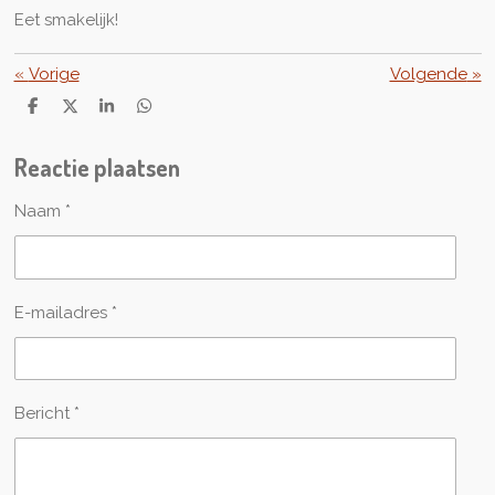
Eet smakelijk!
«
Vorige
Volgende
»
D
D
S
D
e
e
h
e
l
e
a
l
Reactie plaatsen
e
l
r
e
n
e
n
Naam *
E-mailadres *
Bericht *