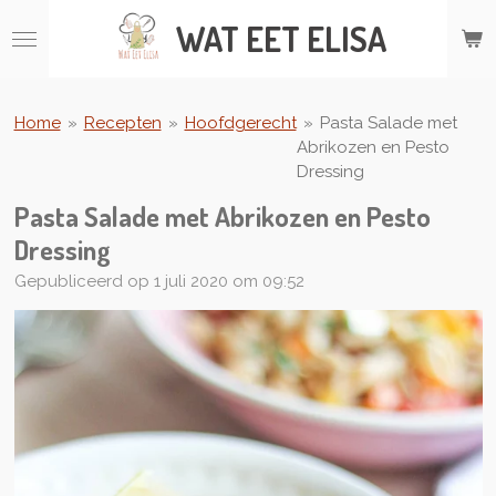
Ga
WAT
EET ELISA
direct
naar
de
hoofdinhoud
Home
»
Recepten
»
Hoofdgerecht
»
Pasta Salade met
Abrikozen en Pesto
Dressing
Pasta Salade met Abrikozen en Pesto
Dressing
Gepubliceerd op 1 juli 2020 om 09:52