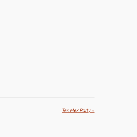
Tex Mex Party
»