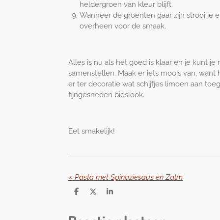
heldergroen van kleur blijft.
Wanneer de groenten gaar zijn strooi je
overheen voor de smaak.
Alles is nu als het goed is klaar en je kunt je
samenstellen. Maak er iets moois van, want h
er ter decoratie wat schijfjes limoen aan to
fijngesneden bieslook.
Eet smakelijk!
«
Pasta met Spinaziesaus en Zalm
D
D
S
e
e
h
l
e
a
e
l
r