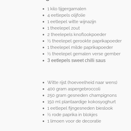
1 kilo tijgergarnalen
4 eetlepels olijfolie
1 eetlepel witte wijnazijn
1 theelepel zout
2 theelepels knoflookpoeder
½ theelepel gerookte paprikapoeder
1 theelepel milde paprikapoeder
½ theelepel gemalen verse gember
3 eetlepels sweet chilli saus
Witte rijst (hoeveelheid naar wens)
400 gram aspergebroccoli
250 gram gesneden champignons
150 ml plantaardige kokosyoghurt
1 eetlepel fijngesneden bieslook
½ rode paprika in blokjes
1 limoen voor de decoratie