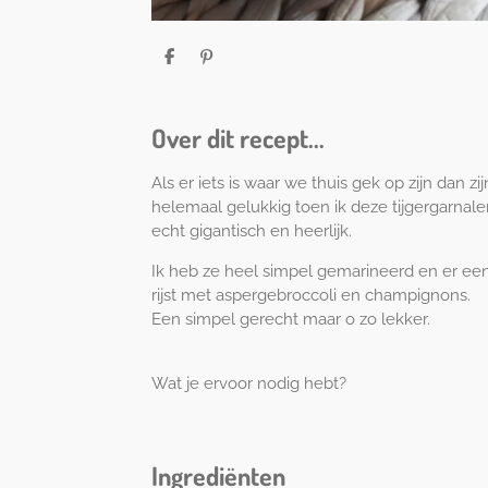
D
P
e
i
l
n
e
n
n
e
Over dit recept...
n
Als er iets is waar we thuis gek op zijn dan z
helemaal gelukkig toen ik deze tijgergarnal
echt gigantisch en heerlijk.
Ik heb ze heel simpel gemarineerd en er een
rijst met aspergebroccoli en champignons.
Een simpel gerecht maar o zo lekker.
Wat je ervoor nodig hebt?
Ingrediënten