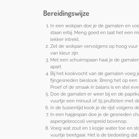
Bereidingswijze
In een wokpan doe je de garnalen en voeg
staan erbij. Meng goed en laat het een m
lekker intrekt.
Zet de wokpan vervolgens op hoog vuur e
van kleur zijn.
Met een schuimspaan haal je de garnalen
apart.
Bij het kookvocht van de garnalen voeg 
fijngesneden bieslook. Breng het op een 
Proef of de smaak in balans is en stel eve
Doe de garnalen er weer bij en de paprik
vuurtje een minuut of 15 pruttelen met d
In de tussentijd kook je de rijst volgens d
In een hapjespan doe je de gesneden ch
aspergebroccoli verspreid bovenop.
Voeg wat zout en 1 kopje water toe en s
vuurtje beetgaar. Het is de bedoeling da