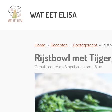
Ga
direct
WAT
EET ELISA
naar
de
hoofdinhoud
Home
»
Recepten
»
Hoofdgerecht
»
Rijst
Rijstbowl met Tijge
Gepubliceerd op 8 april 2020 om 06:00