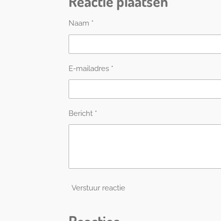
Reactie plaatsen
n
e
Naam *
E-mailadres *
Bericht *
Verstuur reactie