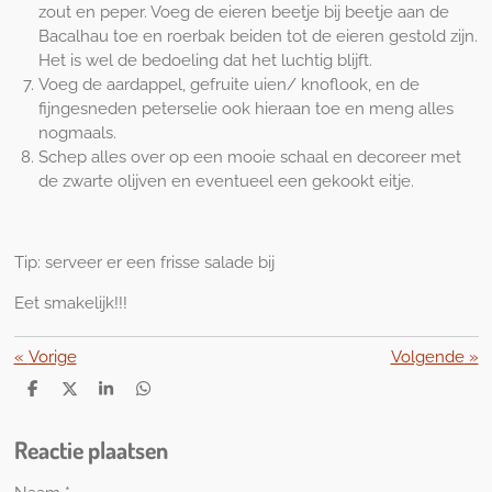
zout en peper. Voeg de eieren beetje bij beetje aan de
Bacalhau toe en roerbak beiden tot de eieren gestold zijn.
Het is wel de bedoeling dat het luchtig blijft.
Voeg de aardappel, gefruite uien/ knoflook, en de
fijngesneden peterselie ook hieraan toe en meng alles
nogmaals.
Schep alles over op een mooie schaal en decoreer met
de zwarte olijven en eventueel een gekookt eitje.
Tip: serveer er een frisse salade bij
Eet smakelijk!!!
«
Vorige
Volgende
»
D
D
S
D
e
e
h
e
l
e
a
l
Reactie plaatsen
e
l
r
e
n
e
n