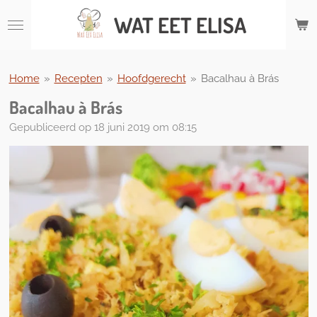
Ga
WAT
EET ELISA
direct
naar
de
hoofdinhoud
Home
»
Recepten
»
Hoofdgerecht
»
Bacalhau à Brás
Bacalhau à Brás
Gepubliceerd op 18 juni 2019 om 08:15