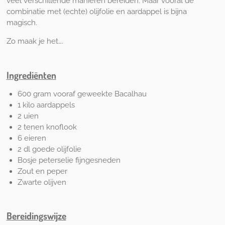
veel verschillende manieren bereiden. Maar vooral de
combinatie met (echte) olijfolie en aardappel is bijna
magisch.
Zo maak je het….
Ingrediënten
600 gram vooraf geweekte Bacalhau
1 kilo aardappels
2 uien
2 tenen knoflook
6 eieren
2 dl goede olijfolie
Bosje peterselie fijngesneden
Zout en peper
Zwarte olijven
Bereidingswijze