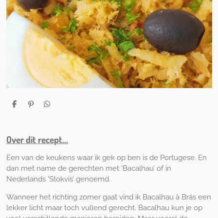
D
P
D
e
i
e
l
n
l
e
n
e
n
e
n
Over dit recept...
n
Een van de keukens waar ik gek op ben is de Portugese. En
dan met name de gerechten met ‘Bacalhau’ of in
Nederlands ‘Stokvis’ genoemd.
Wanneer het richting zomer gaat vind ik Bacalhau à Brás een
lekker licht maar toch vullend gerecht. Bacalhau kun je op