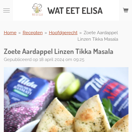
Ga
WAT
EET ELISA
direct
naar
de
hoofdinhoud
Home
»
Recepten
»
Hoofdgerecht
»
Zoete Aardappel
Linzen Tikka Masala
Zoete Aardappel Linzen Tikka Masala
Gepubliceerd op 18 april 2024 om 09:25