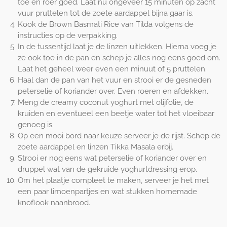
toe en roer goed. Laat nu ongeveer 15 minuten op zacht
vuur pruttelen tot de zoete aardappel bijna gaar is.
Kook de Brown Basmati Rice van Tilda volgens de
instructies op de verpakking.
In de tussentijd laat je de linzen uitlekken. Hierna voeg je
ze ook toe in de pan en schep je alles nog eens goed om.
Laat het geheel weer even een minuut of 5 pruttelen.
Haal dan de pan van het vuur en strooi er de gesneden
peterselie of koriander over. Even roeren en afdekken.
Meng de creamy coconut yoghurt met olijfolie, de
kruiden en eventueel een beetje water tot het vloeibaar
genoeg is.
Op een mooi bord naar keuze serveer je de rijst. Schep de
zoete aardappel en linzen Tikka Masala erbij.
Strooi er nog eens wat peterselie of koriander over en
druppel wat van de gekruide yoghurtdressing erop.
Om het plaatje compleet te maken, serveer je het met
een paar limoenpartjes en wat stukken homemade
knoflook naanbrood.