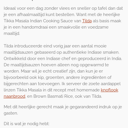
f
Ideaal voor een dag zonder vlees en sneller op tafel dan dat
u
je een afhaalmaaltijd kunt bestellen. Want met de heerlijke
l
Tikka Masala Indian Cooking Sauce van
Tilda
als basis maak
l
je in een handomdraai een smaakvolle en voedzame
s
maaltijd.
c
Tilda introduceerde eind vorig jaar een aantal mooie
r
maaltijdsauzen gebaseerd op authentieke Indiase smaken.
e
Ontwikkeld door een Indiase chef en geproduceerd in India.
e
De maaltijdsauzen hoeven alleen nog opgewarmd te
n
worden. Maar wil je echt creatief zijn, dan kun je er
bijvoorbeeld ook kip, groenten, andere ingrediënten of
bijgerechten aan toevoegen. Ik serveer de zoete aardappel
linzen Tikka Masala in dit recept met homemade
knoflook
naanbrood
, en Brown Basmati Rice, ook van Tilda.
Met dit heerlijke gerecht maak je gegarandeerd indruk op je
gasten.
Dit is wat je nodig hebt: