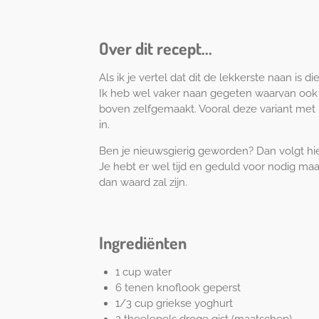
e
i
l
n
e
n
n
e
Over dit recept...
n
Als ik je vertel dat dit de lekkerste naan is 
Ik heb wel vaker naan gegeten waarvan ook h
boven zelfgemaakt. Vooral deze variant met 
in.
Ben je nieuwsgierig geworden? Dan volgt hie
Je hebt er wel tijd en geduld voor nodig maa
dan waard zal zijn.
Ingrediënten
1 cup water
6 tenen knoflook geperst
1/3 cup griekse yoghurt
2 theelepels droge gist (maatschep)