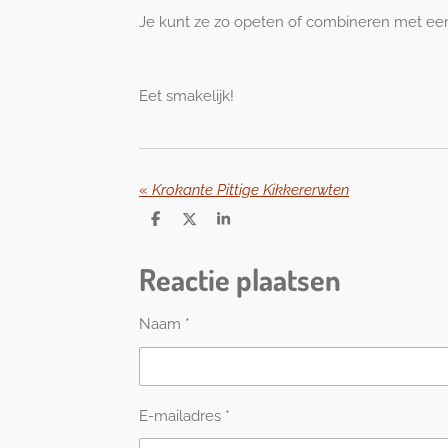
Je kunt ze zo opeten of combineren met een 
Eet smakelijk!
«
Krokante Pittige Kikkererwten
D
D
S
e
e
h
l
e
a
Reactie plaatsen
e
l
r
n
e
Naam *
E-mailadres *