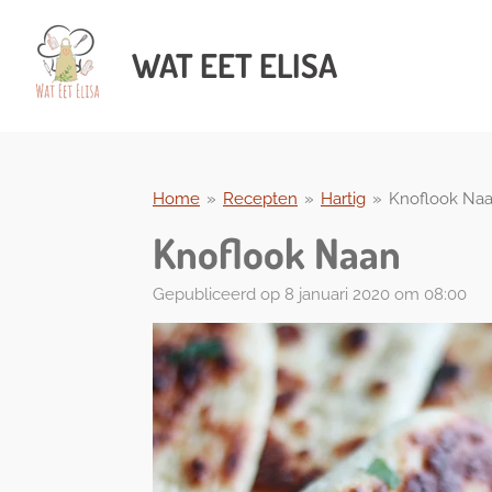
Ga
direct
WAT
EET ELISA
naar
de
hoofdinhoud
Home
»
Recepten
»
Hartig
»
Knoflook Na
Knoflook Naan
Gepubliceerd op 8 januari 2020 om 08:00