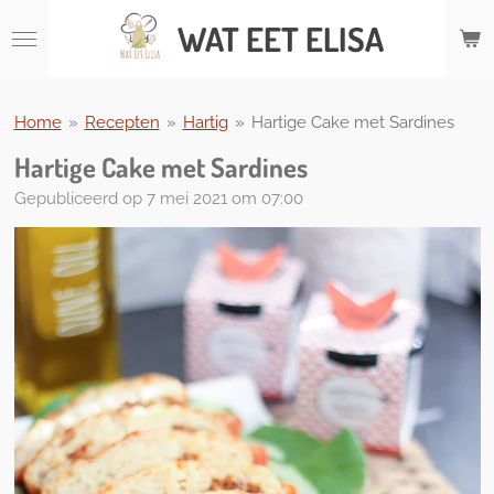
Ga
WAT
EET ELISA
direct
naar
de
hoofdinhoud
Home
»
Recepten
»
Hartig
»
Hartige Cake met Sardines
Hartige Cake met Sardines
Gepubliceerd op 7 mei 2021 om 07:00