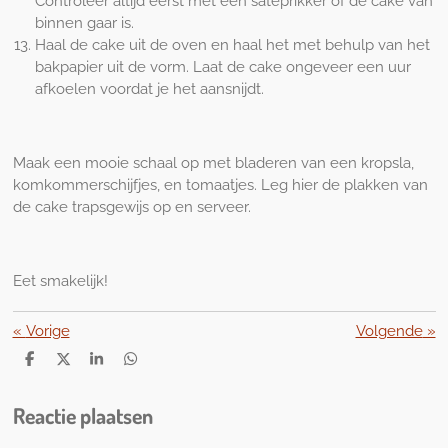
Controleer altijd eerst met een satéprikker of de cake van
binnen gaar is.
Haal de cake uit de oven en haal het met behulp van het
bakpapier uit de vorm. Laat de cake ongeveer een uur
afkoelen voordat je het aansnijdt.
Maak een mooie schaal op met bladeren van een kropsla,
komkommerschijfjes, en tomaatjes. Leg hier de plakken van
de cake trapsgewijs op en serveer.
Eet smakelijk!
«
Vorige
Volgende
»
D
D
S
D
e
e
h
e
l
e
a
l
Reactie plaatsen
e
l
r
e
n
e
n