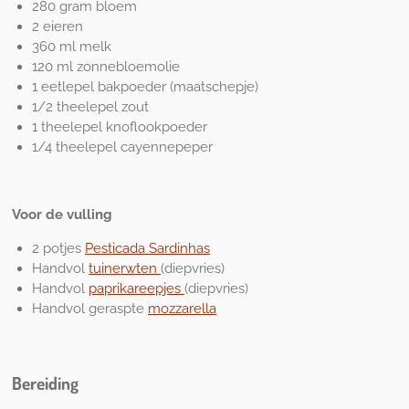
280 gram bloem
2 eieren
360 ml melk
120 ml zonnebloemolie
1 eetlepel bakpoeder (maatschepje)
1/2 theelepel zout
1 theelepel knoflookpoeder
1/4 theelepel cayennepeper
Voor de vulling
2 potjes
Pesticada Sardinhas
Handvol
tuinerwten
(diepvries)
Handvol
paprikareepjes
(diepvries)
Handvol geraspte
mozzarella
Bereiding