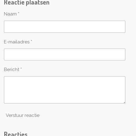
Reactie plaatsen
e
l
r
e
n
e
n
Naam *
E-mailadres *
Bericht *
Verstuur reactie
Reacties