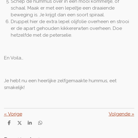
Schep de hummus over in een mooi kommetje, of
schaal. Maak er met een lepeltje een draaiende
beweging is. Je krijgt dan een soort spiraal.
Druppel hier de extra lepel olijfolie overheen en strooi
er de apart gehouden kikkererwten overheen. Doe
hetzelfde met de peterselie.
En Voila…
Je hebt nu een heerlijke zelfgemaakte hummus, eet
smakelijk!
«
Vorige
Volgende
»
D
D
S
D
e
e
h
e
l
e
a
l