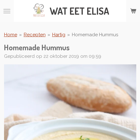
Ga
WAT
EET ELISA
direct
naar
de
hoofdinhoud
Home
»
Recepten
»
Hartig
»
Homemade Hummus
Homemade Hummus
Gepubliceerd op 22 oktober 2019 om 09:59