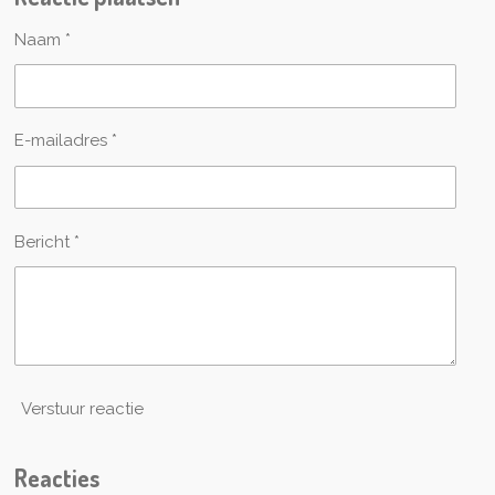
n
e
n
Naam *
E-mailadres *
Bericht *
Verstuur reactie
Reacties