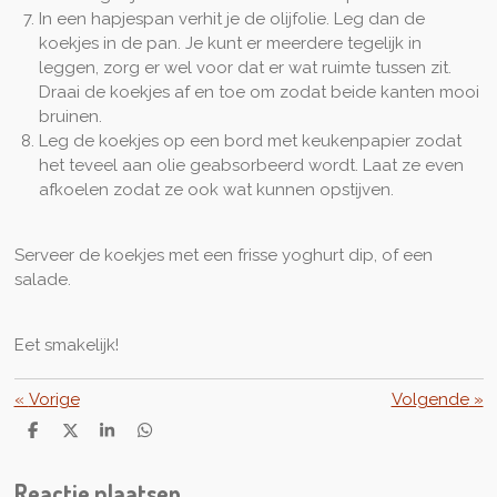
In een hapjespan verhit je de olijfolie. Leg dan de
koekjes in de pan. Je kunt er meerdere tegelijk in
leggen, zorg er wel voor dat er wat ruimte tussen zit.
Draai de koekjes af en toe om zodat beide kanten mooi
bruinen.
Leg de koekjes op een bord met keukenpapier zodat
het teveel aan olie geabsorbeerd wordt. Laat ze even
afkoelen zodat ze ook wat kunnen opstijven.
Serveer de koekjes met een frisse yoghurt dip, of een
salade.
Eet smakelijk!
«
Vorige
Volgende
»
D
D
S
D
e
e
h
e
l
e
a
l
Reactie plaatsen
e
l
r
e