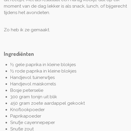
moment van de dag lekker is als snack, lunch, of bijgerecht
tijdens het avondeten.
Zo heb ik ze gemaakt.
Ingrediënten
½ gele paprika in kleine blokjes
½ rode paprika in kleine blokjes
Handjevol tuinerwtjes
Handjevol maiskorrels
Bosje peterselie
300 gram tonijn uit blik
450 gram zoete aardappel gekookt
Knoflookpoeder
Paprikapoeder
Snufje cayennepeper
Snufje zout