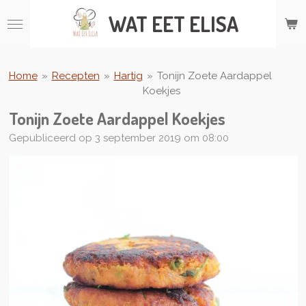
Ga
WAT
EET ELISA
direct
naar
de
hoofdinhoud
Home
»
Recepten
»
Hartig
»
Tonijn Zoete Aardappel
Koekjes
Tonijn Zoete Aardappel Koekjes
Gepubliceerd op 3 september 2019 om 08:00