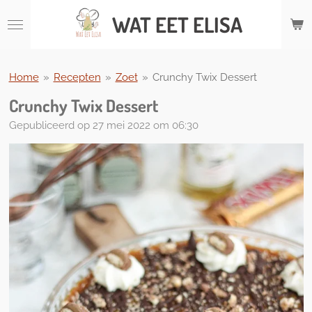
Ga
WAT
EET ELISA
direct
naar
de
hoofdinhoud
Home
»
Recepten
»
Zoet
»
Crunchy Twix Dessert
Crunchy Twix Dessert
Gepubliceerd op 27 mei 2022 om 06:30