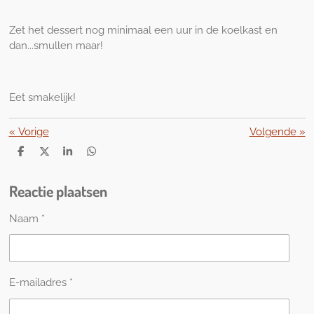
Zet het dessert nog minimaal een uur in de koelkast en
dan...smullen maar!
Eet smakelijk!
«
Vorige
Volgende
»
D
D
S
D
e
e
h
e
l
e
a
l
Reactie plaatsen
e
l
r
e
n
e
n
Naam *
E-mailadres *