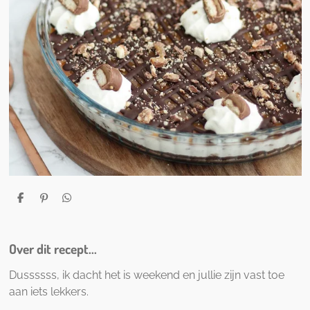
D
P
D
e
i
e
l
n
l
e
n
e
n
e
n
Over dit recept...
n
Dussssss, ik dacht het is weekend en jullie zijn vast toe
aan iets lekkers.