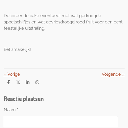
Decoreer de cake eventueel met wat gedroogde
appelschijfjes en wat gevriesdroogd rood fruit voor een echt
feestelijke uitstraling.
Eet smakelijk!
«
Vorige
Volgende
»
D
D
S
D
e
e
h
e
l
e
a
l
Reactie plaatsen
e
l
r
e
n
e
n
Naam *