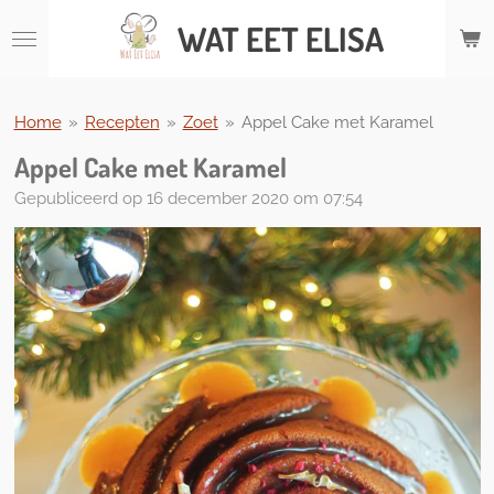
Ga
WAT
EET ELISA
direct
naar
de
hoofdinhoud
Home
»
Recepten
»
Zoet
»
Appel Cake met Karamel
Appel Cake met Karamel
Gepubliceerd op 16 december 2020 om 07:54