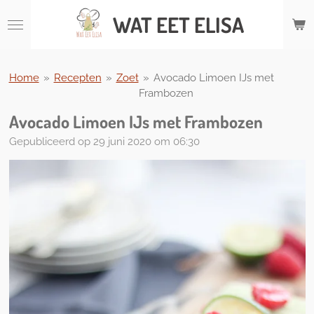
Ga
WAT
EET ELISA
direct
naar
de
hoofdinhoud
Home
»
Recepten
»
Zoet
»
Avocado Limoen IJs met
Frambozen
Avocado Limoen IJs met Frambozen
Gepubliceerd op 29 juni 2020 om 06:30