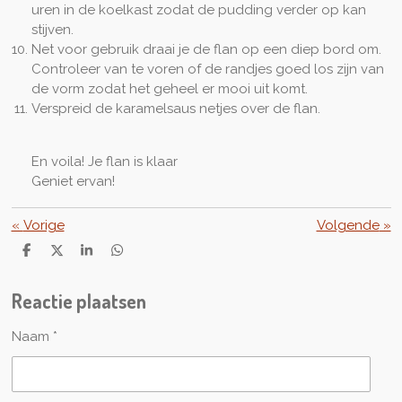
uren in de koelkast zodat de pudding verder op kan
stijven.
Net voor gebruik draai je de flan op een diep bord om.
Controleer van te voren of de randjes goed los zijn van
de vorm zodat het geheel er mooi uit komt.
Verspreid de karamelsaus netjes over de flan.
En voila! Je flan is klaar
Geniet ervan!
«
Vorige
Volgende
»
D
D
S
D
e
e
h
e
l
e
a
l
Reactie plaatsen
e
l
r
e
n
e
n
Naam *