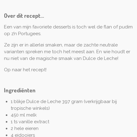
l
n
l
e
n
e
n
e
n
Over dit recept...
n
Een van mijn favoriete desserts is toch wel de flan of pudim
op z’n Portugees.
Ze zijn er in allerlei smaken, maar de zachte neutrale
varianten spreken me toch het meest aan. En wie houdt er
nu niet van de magische smaak van Dulce de Leche!
Op naar het recept!
Ingrediënten
1 blikje Dulce de Leche 397 gram (verkrijgbaar bij
tropische winkels)
450 ml melk
1 ts vanille extract
2 hele eieren
4 eidooiers