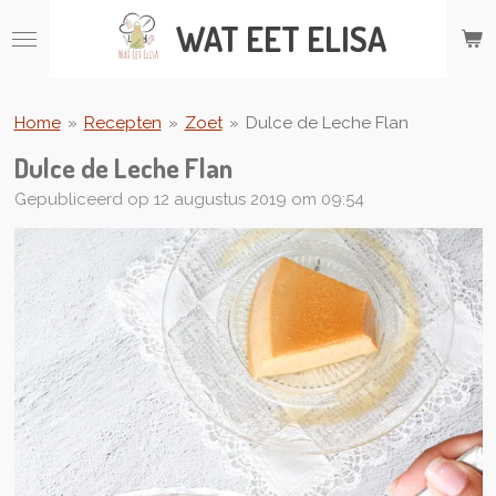
Ga
WAT
EET ELISA
direct
naar
de
hoofdinhoud
Home
»
Recepten
»
Zoet
»
Dulce de Leche Flan
Dulce de Leche Flan
Gepubliceerd op 12 augustus 2019 om 09:54