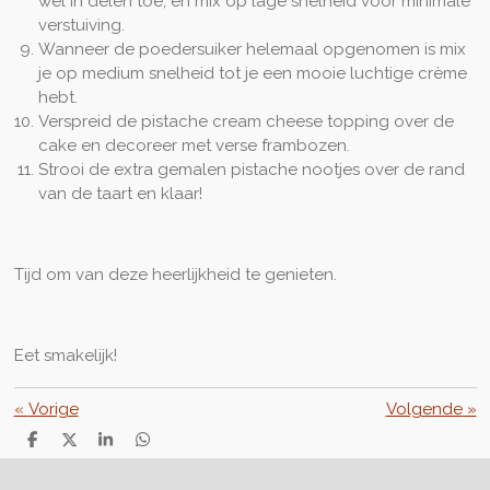
wel in delen toe, en mix op lage snelheid voor minimale
verstuiving.
Wanneer de poedersuiker helemaal opgenomen is mix
je op medium snelheid tot je een mooie luchtige crème
hebt.
Verspreid de pistache cream cheese topping over de
cake en decoreer met verse frambozen.
Strooi de extra gemalen pistache nootjes over de rand
van de taart en klaar!
Tijd om van deze heerlijkheid te genieten.
Eet smakelijk!
«
Vorige
Volgende
»
D
D
S
D
e
e
h
e
l
e
a
l