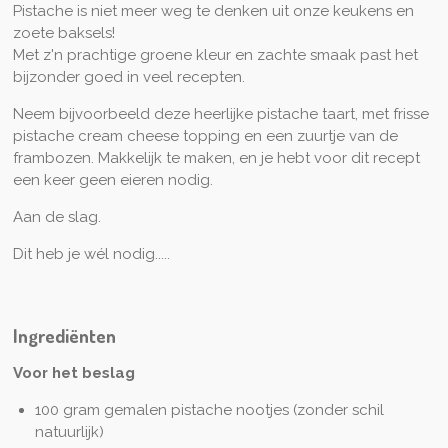
Pistache is niet meer weg te denken uit onze keukens en
u
zoete baksels!
l
Met z'n prachtige groene kleur en zachte smaak past het
l
bijzonder goed in veel recepten.
s
Neem bijvoorbeeld deze heerlijke pistache taart, met frisse
c
pistache cream cheese topping en een zuurtje van de
r
frambozen. Makkelijk te maken, en je hebt voor dit recept
e
een keer geen eieren nodig.
e
Aan de slag.
n
Dit heb je wél nodig.....
Ingrediënten
Voor het beslag
100 gram gemalen pistache nootjes (zonder schil
natuurlijk)