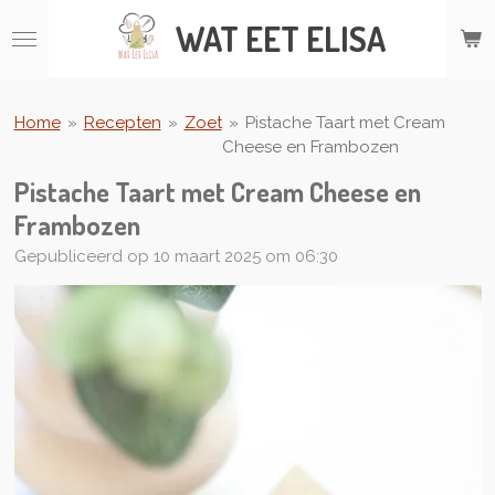
Ga
WAT
EET ELISA
direct
naar
de
hoofdinhoud
Home
»
Recepten
»
Zoet
»
Pistache Taart met Cream
Cheese en Frambozen
Pistache Taart met Cream Cheese en
Frambozen
Gepubliceerd op 10 maart 2025 om 06:30