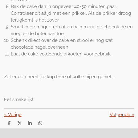
Bak de cake dan in ongeveer 40-50 minuten gaar.
Controleer dit altijd met een prikker. Als de prikker droog
terugkomt is het zover.
Smelt in de magnetron of au bain marie de chocolade en
voeg er de boter aan toe.
Schenk direct over de cake en strooi er nog wat
chocolade hagel overheen.
Laat de cake voldoende afkoelen voor gebruik.
Zet er een heerlijke kop thee of koffie bij en geniet...
Eet smakelijk!
«
Vorige
Volgende
»
D
D
S
D
e
e
h
e
l
e
a
l