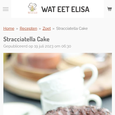
Ga
WAT
EET ELISA
direct
naar
de
hoofdinhoud
Home
»
Recepten
»
Zoet
»
Stracciatella Cake
Stracciatella Cake
Gepubliceerd op 19 juli 2023 om 06:30