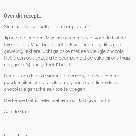
l
n
l
e
n
e
n
e
n
Over dit recept...
n
Stracciatella, spikkeltjes, of miertjescake?
Jij mag het zeggen. Mijn kids gaan meestal voor de laatste
twee opties. Maar hoe je het ook wilt noemen, dit is een
geweldig lekkere luchtige cake met een vleugje chocola.
Het is dan ook volledig te begrijpen dat de cake bij ons thuis
nog geen 24 uur 'geleefd' heeft.
Heerlijk om de cake simpel te houden, te bestuiven met
poedersuiker, of net als ik er nog eens een flinke dosis
chocolade ganache aan toe te voegen.
Die keuze laat ik helemaal aan jou. Just give it a try!
Aan de slag...