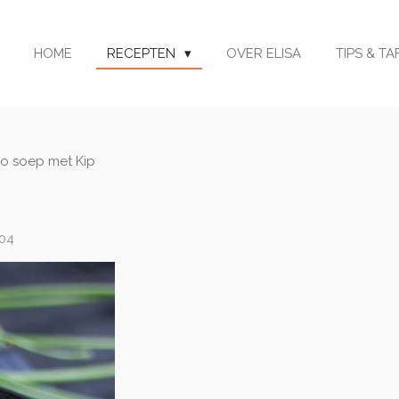
HOME
RECEPTEN
OVER ELISA
TIPS & T
o soep met Kip
:04