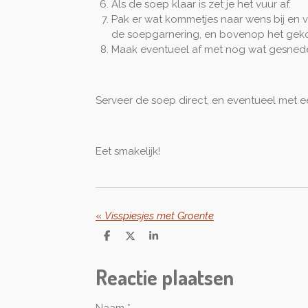
Als de soep klaar is zet je het vuur af.
Pak er wat kommetjes naar wens bij en v
de soepgarnering, en bovenop het geko
Maak eventueel af met nog wat gesneden
Serveer de soep direct, en eventueel met e
Eet smakelijk!
«
Visspiesjes met Groente
D
D
S
e
e
h
l
e
a
Reactie plaatsen
e
l
r
n
e