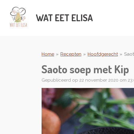
Ga
direct
WAT
EET ELISA
naar
de
hoofdinhoud
Home
»
Recepten
»
Hoofdgerecht
»
Saot
Saoto soep met Kip
Gepubliceerd op 22 november 2020 om 23