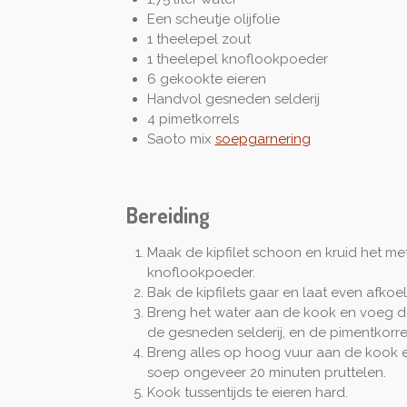
Een scheutje olijfolie
1 theelepel zout
1 theelepel knoflookpoeder
6 gekookte eieren
Handvol gesneden selderij
4 pimetkorrels
Saoto mix
soepgarnering
Bereiding
Maak de kipfilet schoon en kruid het met 
knoflookpoeder.
Bak de kipfilets gaar en laat even afkoele
Breng het water aan de kook en voeg de
de gesneden selderij, en de pimentkorre
Breng alles op hoog vuur aan de kook en
soep ongeveer 20 minuten pruttelen.
Kook tussentijds te eieren hard.