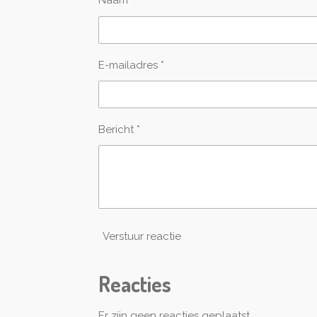
Naam *
E-mailadres *
Bericht *
Verstuur reactie
Reacties
Er zijn geen reacties geplaatst.