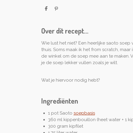
D
P
e
i
l
n
e
n
n
e
Over dit recept...
n
Wie lust het niet? Een heerlijke saoto soep v
thuis. Soms maak ik het from scratch, maar 
de winkel om de soep mee aan te maken. Ve
je de soep lekker vullen zoals je wilt.
Wat je hiervoor nodig hebt?
Ingrediënten
1 pot Saoto
soepbasis
360 ml kippenbouillon (heet water + 1 k
300 gram kipfilet
1,75 liter water