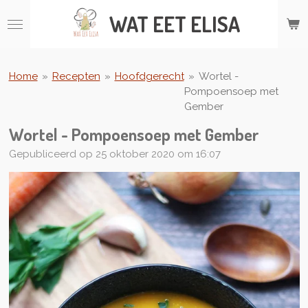
Ga
WAT
EET ELISA
direct
naar
de
hoofdinhoud
Home
»
Recepten
»
Hoofdgerecht
»
Wortel -
Pompoensoep met
Gember
Wortel - Pompoensoep met Gember
Gepubliceerd op 25 oktober 2020 om 16:07