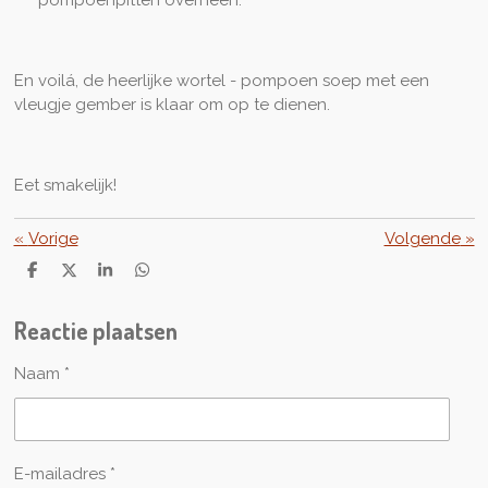
En voilá, de heerlijke wortel - pompoen soep met een
vleugje gember is klaar om op te dienen.
Eet smakelijk!
«
Vorige
Volgende
»
D
D
S
D
e
e
h
e
l
e
a
l
Reactie plaatsen
e
l
r
e
n
e
n
Naam *
E-mailadres *