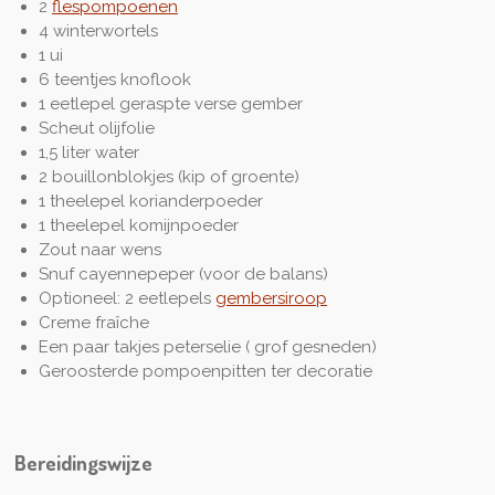
2
flespompoenen
4 winterwortels
1 ui
6 teentjes knoflook
1 eetlepel geraspte verse gember
Scheut olijfolie
1,5 liter water
2 bouillonblokjes (kip of groente)
1 theelepel korianderpoeder
1 theelepel komijnpoeder
Zout naar wens
Snuf cayennepeper (voor de balans)
Optioneel: 2 eetlepels
gembersiroop
Creme fraîche
Een paar takjes peterselie ( grof gesneden)
Geroosterde pompoenpitten ter decoratie
Bereidingswijze