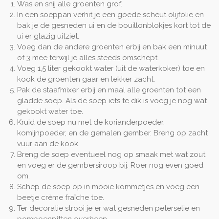
Was en snij alle groenten grof.
In een soeppan verhit je een goede scheut olijfolie en
bak je de gesneden ui en de bouillonblokjes kort tot de
ui er glazig uitziet.
Voeg dan de andere groenten erbij en bak een minuut
of 3 mee terwijl je alles steeds omschept.
Voeg 1,5 liter gekookt water (uit de waterkoker) toe en
kook de groenten gaar en lekker zacht.
Pak de staafmixer erbij en maal alle groenten tot een
gladde soep. Als de soep iets te dik is voeg je nog wat
gekookt water toe.
Kruid de soep nu met de korianderpoeder,
komijnpoeder, en de gemalen gember. Breng op zacht
vuur aan de kook.
Breng de soep eventueel nog op smaak met wat zout
en voeg er de gembersiroop bij. Roer nog even goed
om.
Schep de soep op in mooie kommetjes en voeg een
beetje crème fraîche toe.
Ter decoratie strooi je er wat gesneden peterselie en
pompoenpitten overheen.