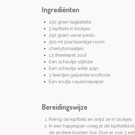
Ingrediënten
250 gram tagliatelle
3 kipfilets in blokjes
250 gram verse pesto
500 ml plantaardige room
cherrytomaatjes
1,5 theelepel zout
Een scheutje olijfolie
Een scheutje witte azijn
3 teentjes geperste knoflook
Een snufje cayennepeper
Bereidingswijze
Reinig de kipfilets en snijd ze in blokjes.
In een hapjespan voeg je de kipfiletblokjes
de andere kruiden toe. Doe er ook 3 eetl