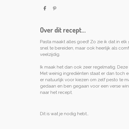
D
P
e
i
l
n
e
n
n
e
Over dit recept...
n
Pasta maakt alles goed! Zo zie ik dat in elk 
snel te bereiden, maar ook heerlijk als co
veelzijdig.
Ik maak het dan ook zeer regelmatig. Deze 
Met weinig ingrediënten staat er dan toch ee
er natuurlijk voor kiezen om zelf pesto te ma
gedaan en ben gegaan voor een verse wink
naar het recept.
Dit is wat je nodig hebt…