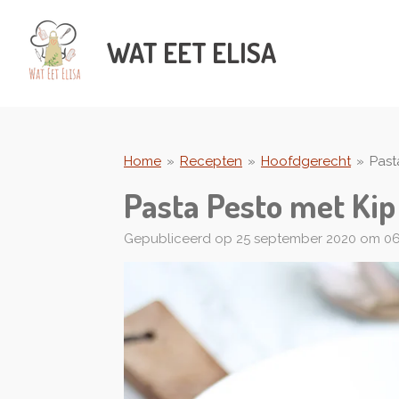
Ga
direct
WAT
EET ELISA
naar
de
hoofdinhoud
Home
»
Recepten
»
Hoofdgerecht
»
Past
Pasta Pesto met Kip
Gepubliceerd op 25 september 2020 om 06