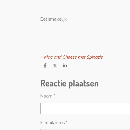
Eet smakelijk!
«
Mac and Cheese met Spinazie
D
D
S
e
e
h
l
e
a
Reactie plaatsen
e
l
r
n
e
Naam *
E-mailadres *