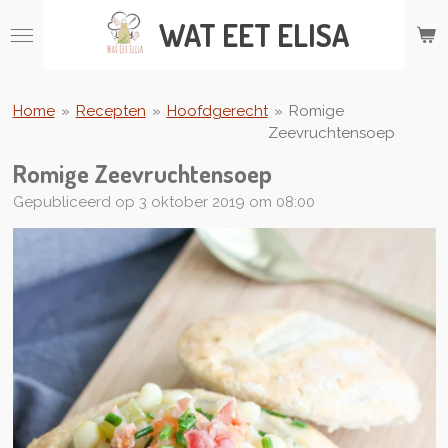
Ga
WAT
EET ELISA
direct
naar
de
hoofdinhoud
Home
»
Recepten
»
Hoofdgerecht
»
Romige
Zeevruchtensoep
Romige Zeevruchtensoep
Gepubliceerd op 3 oktober 2019 om 08:00