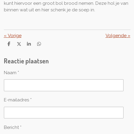
kunt hiervoor een groot bol brood nemen. Deze hol je van
binnen wat uit en hier schenk je de soep in.
«
Vorige
Volgende
»
D
D
S
D
e
e
h
e
l
e
a
l
Reactie plaatsen
e
l
r
e
n
e
n
Naam *
E-mailadres *
Bericht *