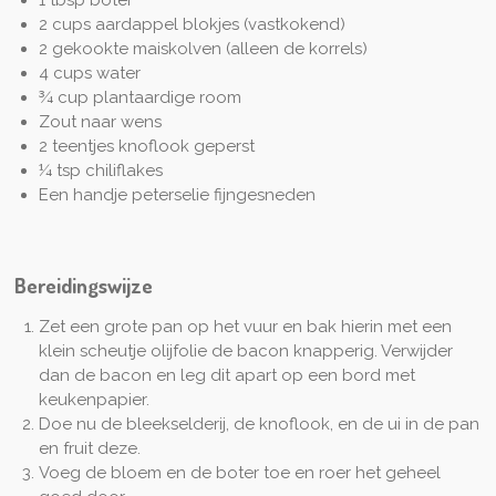
2 cups aardappel blokjes (vastkokend)
2 gekookte maiskolven (alleen de korrels)
4 cups water
¾ cup plantaardige room
Zout naar wens
2 teentjes knoflook geperst
¼ tsp chiliflakes
Een handje peterselie fijngesneden
Bereidingswijze
Zet een grote pan op het vuur en bak hierin met een
klein scheutje olijfolie de bacon knapperig. Verwijder
dan de bacon en leg dit apart op een bord met
keukenpapier.
Doe nu de bleekselderij, de knoflook, en de ui in de pan
en fruit deze.
Voeg de bloem en de boter toe en roer het geheel