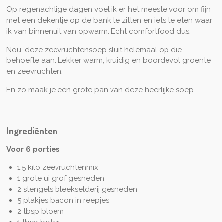
Op regenachtige dagen voel ik er het meeste voor om fijn
met een dekentje op de bank te zitten en iets te eten waar
ik van binnenuit van opwarm. Echt comfortfood dus.
Nou, deze zeevruchtensoep sluit helemaal op die
behoefte aan. Lekker warm, kruidig en boordevol groente
en zeevruchten.
En zo maak je een grote pan van deze heerlijke soep…
Ingrediënten
Voor 6 porties
1,5 kilo zeevruchtenmix
1 grote ui grof gesneden
2 stengels bleekselderij gesneden
5 plakjes bacon in reepjes
2 tbsp bloem
1 tbsp boter