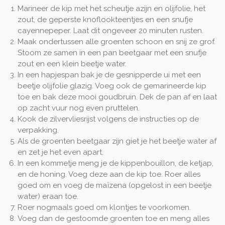
Marineer de kip met het scheutje azijn en olijfolie, het
zout, de geperste knoflookteentjes en een snufje
cayennepeper. Laat dit ongeveer 20 minuten rusten.
Maak ondertussen alle groenten schoon en snij ze grof.
Stoom ze samen in een pan beetgaar met een snufje
zout en een klein beetje water.
In een hapjespan bak je de gesnipperde ui met een
beetje olijfolie glazig. Voeg ook de gemarineerde kip
toe en bak deze mooi goudbruin. Dek de pan af en laat
op zacht vuur nog even pruttelen.
Kook de zilvervliesrijst volgens de instructies op de
verpakking.
Als de groenten beetgaar zijn giet je het beetje water af
en zet je het even apart.
In een kommetje meng je de kippenbouillon, de ketjap,
en de honing. Voeg deze aan de kip toe. Roer alles
goed om en voeg de maïzena (opgelost in een beetje
water) eraan toe.
Roer nogmaals goed om klontjes te voorkomen.
Voeg dan de gestoomde groenten toe en meng alles