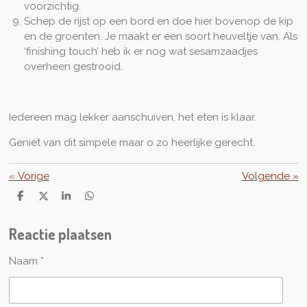
voorzichtig.
Schep de rijst op een bord en doe hier bovenop de kip
en de groenten. Je maakt er een soort heuveltje van. Als
‘finishing touch’ heb ik er nog wat sesamzaadjes
overheen gestrooid.
Iedereen mag lekker aanschuiven, het eten is klaar.
Geniet van dit simpele maar o zo heerlijke gerecht.
«
Vorige
Volgende
»
D
D
S
D
e
e
h
e
l
e
a
l
Reactie plaatsen
e
l
r
e
n
e
n
Naam *