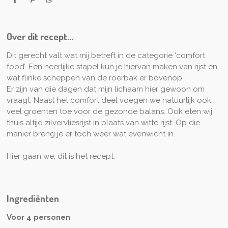
D
P
D
e
i
e
l
n
l
e
n
e
n
e
n
Over dit recept...
n
Dit gerecht valt wat mij betreft in de categorie ‘comfort
food’. Een heerlijke stapel kun je hiervan maken van rijst en
wat flinke scheppen van de roerbak er bovenop.
Er zijn van die dagen dat mijn lichaam hier gewoon om
vraagt. Naast het comfort deel voegen we natuurlijk ook
veel groenten toe voor de gezonde balans. Ook eten wij
thuis altijd zilvervliesrijst in plaats van witte rijst. Op die
manier breng je er toch weer wat evenwicht in.
Hier gaan we, dit is het recept.
Ingrediënten
Voor 4 personen