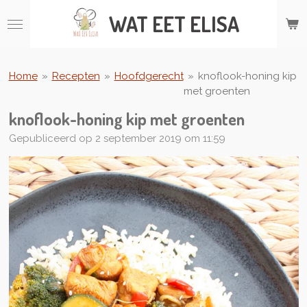
Ga
WAT
EET ELISA
direct
naar
de
hoofdinhoud
Home
»
Recepten
»
Hoofdgerecht
»
knoflook-honing kip
met groenten
knoflook-honing kip met groenten
Gepubliceerd op 2 september 2019 om 11:59