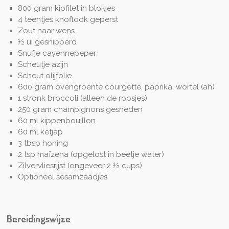
800 gram kipfilet in blokjes
4 teentjes knoflook geperst
Zout naar wens
½ ui gesnipperd
Snufje cayennepeper
Scheutje azijn
Scheut olijfolie
600 gram ovengroente courgette, paprika, wortel (ah)
1 stronk broccoli (alleen de roosjes)
250 gram champignons gesneden
60 ml kippenbouillon
60 ml ketjap
3 tbsp honing
2 tsp maïzena (opgelost in beetje water)
Zilvervliesrijst (ongeveer 2 ½ cups)
Optioneel sesamzaadjes
Bereidingswijze