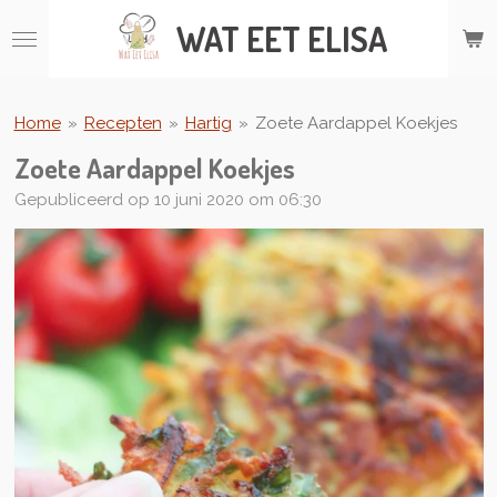
Ga
WAT
EET ELISA
direct
naar
de
hoofdinhoud
Home
»
Recepten
»
Hartig
»
Zoete Aardappel Koekjes
Zoete Aardappel Koekjes
Gepubliceerd op 10 juni 2020 om 06:30