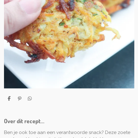
D
P
D
e
i
e
l
n
l
e
n
e
n
e
n
Over dit recept...
n
Ben je ook toe aan een verantwoorde snack? Deze zoete