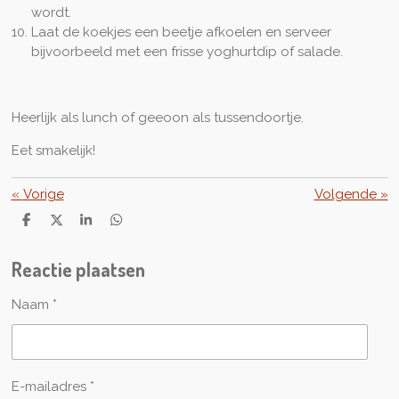
wordt.
Laat de koekjes een beetje afkoelen en serveer
bijvoorbeeld met een frisse yoghurtdip of salade.
Heerlijk als lunch of geeoon als tussendoortje.
Eet smakelijk!
«
Vorige
Volgende
»
D
D
S
D
e
e
h
e
l
e
a
l
Reactie plaatsen
e
l
r
e
n
e
n
Naam *
E-mailadres *