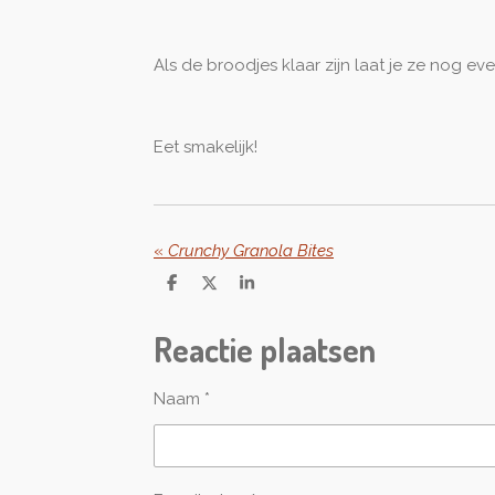
Als de broodjes klaar zijn laat je ze nog ev
Eet smakelijk!
«
Crunchy Granola Bites
D
D
S
e
e
h
l
e
a
Reactie plaatsen
e
l
r
n
e
Naam *