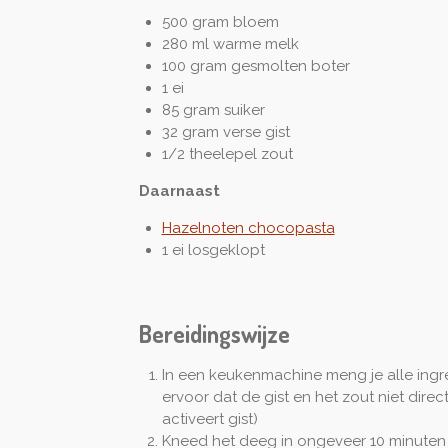
500 gram bloem
280 ml warme melk
100 gram gesmolten boter
1 ei
85 gram suiker
32 gram verse gist
1/2 theelepel zout
Daarnaast
Hazelnoten chocopasta
1 ei losgeklopt
Bereidingswijze
In een keukenmachine meng je alle ing
ervoor dat de gist en het zout niet dire
activeert gist)
Kneed het deeg in ongeveer 10 minuten 