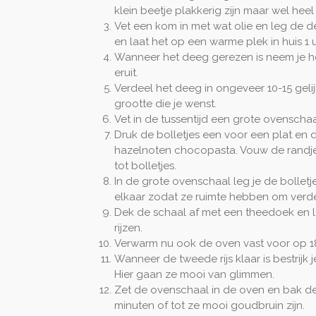
klein beetje plakkerig zijn maar wel heel 
Vet een kom in met wat olie en leg de de
en laat het op een warme plek in huis 1 uu
Wanneer het deeg gerezen is neem je he
eruit.
Verdeel het deeg in ongeveer 10-15 gelij
grootte die je wenst.
Vet in de tussentijd een grote ovenschaal
Druk de bolletjes een voor een plat en d
hazelnoten chocopasta. Vouw de randjes
tot bolletjes.
In de grote ovenschaal leg je de bollet
elkaar zodat ze ruimte hebben om verder 
Dek de schaal af met een theedoek en l
rijzen.
Verwarm nu ook de oven vast voor op 1
Wanneer de tweede rijs klaar is bestrijk 
Hier gaan ze mooi van glimmen.
Zet de ovenschaal in de oven en bak de
minuten of tot ze mooi goudbruin zijn.