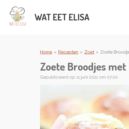
Ga
direct
WAT
EET ELISA
naar
de
hoofdinhoud
Home
»
Recepten
»
Zoet
»
Zoete Broodj
Zoete Broodjes met 
Gepubliceerd op 11 juni 2021 om 07:00