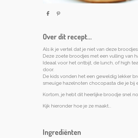
D
P
e
i
l
n
e
n
n
e
Over dit recept...
n
Als ik je vertel dat je niet van deze broodje
Deze zoete broodjes met een vulling van h
Ideaal voor het ontbijt, de lunch, of high 
door.
De kids vonden het een geweldig lekker bro
smeuïge hazelnoten chocopasta die je bij e
Kortom, je hebt dit heerlijke broodje snel no
Kijk hieronder hoe je ze maakt...
Ingrediënten