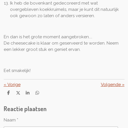
Ik heb de bovenkant gedecoreerd met wat
overgebleven koekkruimels, maar je kunt dit natuurlijk
ook gewoon zo laten of anders versieren.
En dan is het grote moment aangebroken....
De cheesecake is klaar om geserveerd te worden. Neem
een lekker groot stuk en geniet ervan.
Eet smakelijk!
«
Vorige
Volgende
»
D
D
S
D
e
e
h
e
l
e
a
l
Reactie plaatsen
e
l
r
e
n
e
n
Naam *