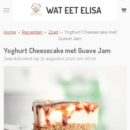
Ga
WAT
EET ELISA
direct
naar
de
hoofdinhoud
Home
»
Recepten
»
Zoet
»
Yoghurt Cheesecake met
Guave Jam
Yoghurt Cheesecake met Guave Jam
Gepubliceerd op 31 augustus 2020 om 06:00