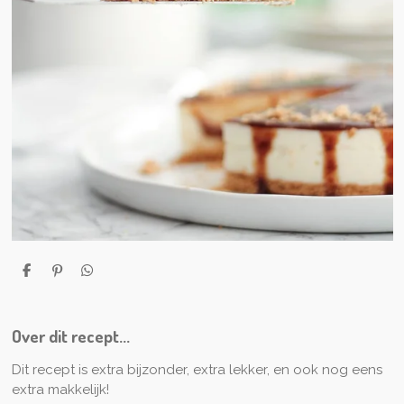
D
P
D
e
i
e
l
n
l
e
n
e
n
e
n
Over dit recept...
n
Dit recept is extra bijzonder, extra lekker, en ook nog eens
extra makkelijk!