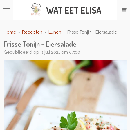
Ga
WAT
EET ELISA
direct
naar
de
hoofdinhoud
Home
»
Recepten
»
Lunch
»
Frisse Tonijn - Eiersalade
Frisse Tonijn - Eiersalade
Gepubliceerd op 9 juli 2021 om 07:00