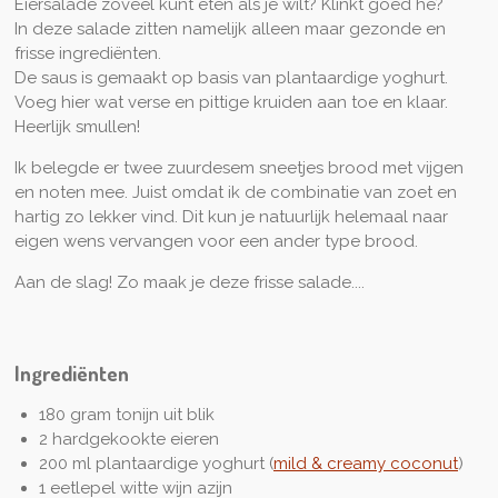
Eiersalade zoveel kunt eten als je wilt? Klinkt goed he?
In deze salade zitten namelijk alleen maar gezonde en
frisse ingrediënten.
De saus is gemaakt op basis van plantaardige yoghurt.
Voeg hier wat verse en pittige kruiden aan toe en klaar.
Heerlijk smullen!
Ik belegde er twee zuurdesem sneetjes brood met vijgen
en noten mee. Juist omdat ik de combinatie van zoet en
hartig zo lekker vind. Dit kun je natuurlijk helemaal naar
eigen wens vervangen voor een ander type brood.
Aan de slag! Zo maak je deze frisse salade....
Ingrediënten
180 gram tonijn uit blik
2 hardgekookte eieren
200 ml plantaardige yoghurt (
mild & creamy coconut
)
1 eetlepel witte wijn azijn