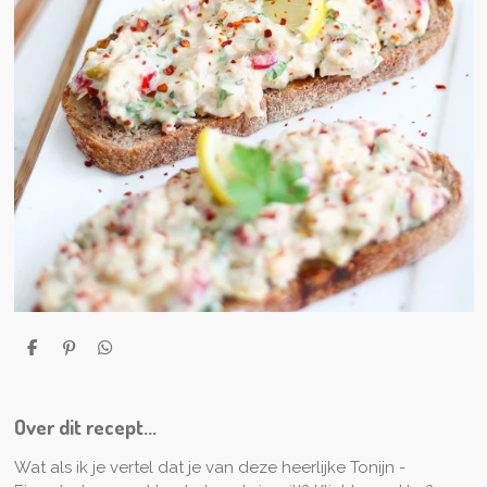
D
P
D
e
i
e
l
n
l
e
n
e
n
e
n
Over dit recept...
n
Wat als ik je vertel dat je van deze heerlijke Tonijn -