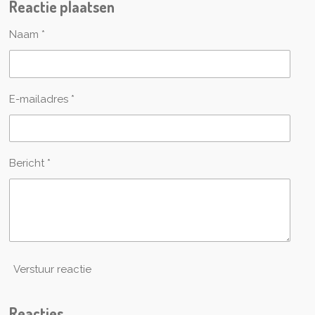
Reactie plaatsen
e
l
r
e
n
e
n
Naam *
E-mailadres *
Bericht *
Verstuur reactie
Reacties