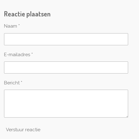
e
e
h
e
l
e
a
l
Reactie plaatsen
e
l
r
e
n
e
n
Naam *
E-mailadres *
Bericht *
Verstuur reactie