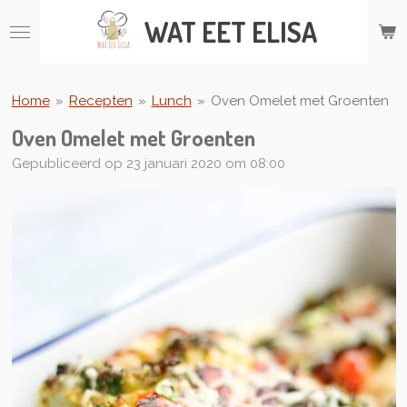
Ga
WAT
EET ELISA
direct
naar
de
hoofdinhoud
Home
»
Recepten
»
Lunch
»
Oven Omelet met Groenten
Oven Omelet met Groenten
Gepubliceerd op 23 januari 2020 om 08:00