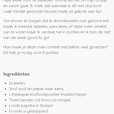
hele week voor te bereiden. Vooral als het om mijn ontbijt
en lunch gaat. Ik merk dat wanneer ik dit niet doe toch
vaak minder gezonde keuzes maak uit gebrek aan tijd.
Om ervoor te zorgen dat ik doordeweeks ook gezond eet
maak ik meestal salades, pancakes, of deze oven omelet
van te voren klaar. Ik verdeel het in porties en ik ben de rest
van de week good to go!
Hoe maak je deze oven omelet met lekker veel groenten?
Dit heb je nodig voor 6 porties.
Ingrediënten
12 eieren
Snuf zout en peper naar wens
1 theelepel knoflookpoeder (maatschepje)
Twee handen vol broccoli roosjes
1 rode paprika in blokjes
½ rode ui gesnipperd