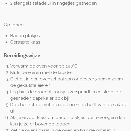
2 stengels salade ui in ringetjes gesneden
Optioneel:
Bacon plakjes
Geraspte kaas
Bereidingswijze
Verwarm de oven voor op 190°C
Kluts de eieren met de kruiden
Giet dit in een ovenschaal van ongeveer 30cm x 20cm
de geklutste eieren
Leg hier de broccoli roosjes verspreidt in en strooi de
gesneden paprika er ook bij.
Doe het zelfde met de rode ui en de helft van de salade
ui.
Als je ervoor kiest om bacon plakjes toe te voegen dan
kun je ze er bovenop leggen.
Zet de ovenschaal in de oven en bak de omelet in