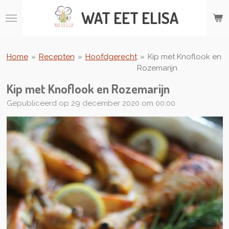
Ga
WAT
EET ELISA
direct
naar
de
hoofdinhoud
Home
»
Recepten
»
Hoofdgerecht
»
Kip met Knoflook en
Rozemarijn
Kip met Knoflook en Rozemarijn
Gepubliceerd op 29 december 2020 om 00:00