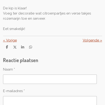
De kip is klaar!
Voeg ter decoratie wat citroenpartjes en verse takjes
rozemarijn toe en serveer.
Eet smakelijk!
«
Vorige
Volgende
»
D
D
S
D
e
e
h
e
l
e
a
l
Reactie plaatsen
e
l
r
e
n
e
n
Naam *
E-mailadres *