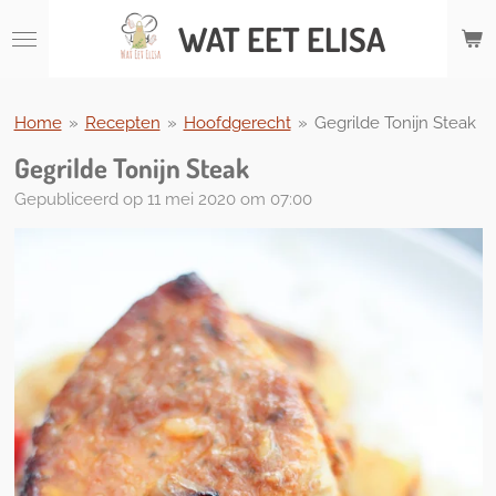
Ga
WAT
EET ELISA
direct
naar
de
hoofdinhoud
Home
»
Recepten
»
Hoofdgerecht
»
Gegrilde Tonijn Steak
Gegrilde Tonijn Steak
Gepubliceerd op 11 mei 2020 om 07:00