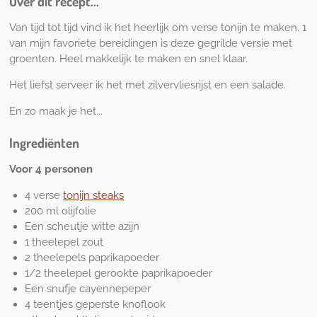
Over dit recept...
Van tijd tot tijd vind ik het heerlijk om verse tonijn te maken. 1
van mijn favoriete bereidingen is deze gegrilde versie met
groenten. Heel makkelijk te maken en snel klaar.
Het liefst serveer ik het met zilvervliesrijst en een salade.
En zo maak je het...
Ingrediënten
Voor 4 personen
4 verse
tonijn steaks
200 ml olijfolie
Een scheutje witte azijn
1 theelepel zout
2 theelepels paprikapoeder
1/2 theelepel gerookte paprikapoeder
Een snufje cayennepeper
4 teentjes geperste knoflook