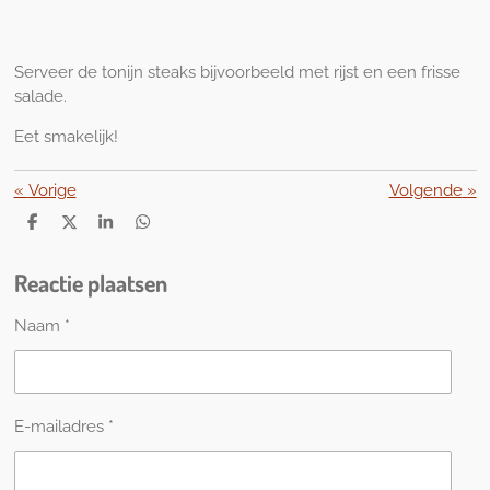
Serveer de tonijn steaks bijvoorbeeld met rijst en een frisse
salade.
Eet smakelijk!
«
Vorige
Volgende
»
D
D
S
D
e
e
h
e
l
e
a
l
Reactie plaatsen
e
l
r
e
n
e
n
Naam *
E-mailadres *