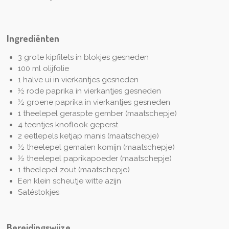
Ingrediënten
3 grote kipfilets in blokjes gesneden
100 ml olijfolie
1 halve ui in vierkantjes gesneden
½ rode paprika in vierkantjes gesneden
½ groene paprika in vierkantjes gesneden
1 theelepel geraspte gember (maatschepje)
4 teentjes knoflook geperst
2 eetlepels ketjap manis (maatschepje)
½ theelepel gemalen komijn (maatschepje)
½ theelepel paprikapoeder (maatschepje)
1 theelepel zout (maatschepje)
Een klein scheutje witte azijn
Satéstokjes
Bereidingswijze