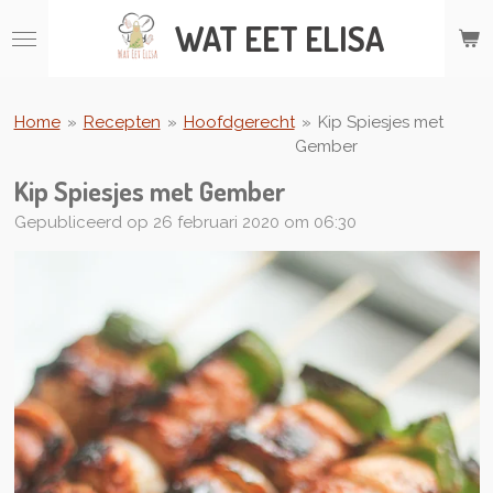
Ga
WAT
EET ELISA
direct
naar
de
hoofdinhoud
Home
»
Recepten
»
Hoofdgerecht
»
Kip Spiesjes met
Gember
Kip Spiesjes met Gember
Gepubliceerd op 26 februari 2020 om 06:30