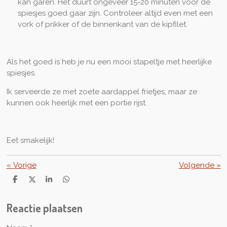
kan garen. Het duurt ongeveer 15-20 minuten voor de
spiesjes goed gaar zijn. Controleer altijd even met een
vork of prikker of de binnenkant van de kipfilet.
Als het goed is heb je nu een mooi stapeltje met heerlijke
spiesjes.
Ik serveerde ze met zoete aardappel frietjes, maar ze
kunnen ook heerlijk met een portie rijst.
Eet smakelijk!
«
Vorige
Volgende
»
D
D
S
D
e
e
h
e
l
e
a
l
Reactie plaatsen
e
l
r
e
n
e
n