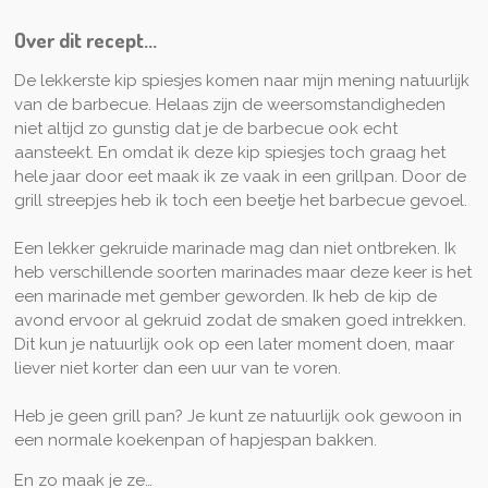
e
n
e
n
e
n
Over dit recept...
n
De lekkerste kip spiesjes komen naar mijn mening natuurlijk
van de barbecue. Helaas zijn de weersomstandigheden
niet altijd zo gunstig dat je de barbecue ook echt
aansteekt. En omdat ik deze kip spiesjes toch graag het
hele jaar door eet maak ik ze vaak in een grillpan. Door de
grill streepjes heb ik toch een beetje het barbecue gevoel.
Een lekker gekruide marinade mag dan niet ontbreken. Ik
heb verschillende soorten marinades maar deze keer is het
een marinade met gember geworden. Ik heb de kip de
avond ervoor al gekruid zodat de smaken goed intrekken.
Dit kun je natuurlijk ook op een later moment doen, maar
liever niet korter dan een uur van te voren.
Heb je geen grill pan? Je kunt ze natuurlijk ook gewoon in
een normale koekenpan of hapjespan bakken.
En zo maak je ze…