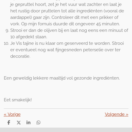
je gepruttel hoort, zet je het vuur wat zachter en laat je
het rustig door pruttelen tot alle ingrediënten (vooral de
aardappel) gaar zijn. Controleer dit met een prikker of
vork. Op mijn fornuis duurde dit ongeveer 45 minuten.
Strooi er dan de olijven bij en laat nog eens een minuut of
10 afgedekt staan.
Je Vis tajine is nu klaar om geserveerd te worden. Strooi
er eventueel nog wat fijngesneden peterselie over ter
decoratie.
Een geweldig lekkere maaltijd vol gezonde ingrediënten.
Eet smakelijk!
«
Vorige
Volgende
»
D
D
S
D
e
e
h
e