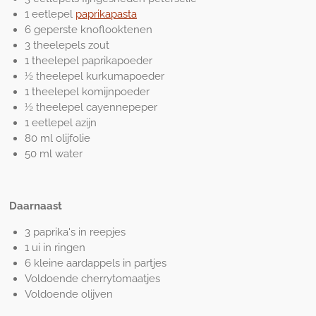
1 eetlepel
paprikapasta
6 geperste knoflooktenen
3 theelepels zout
1 theelepel paprikapoeder
½
theelepel kurkumapoeder
1 theelepel komijnpoeder
½ theelepel cayennepeper
1 eetlepel azijn
80 ml olijfolie
50 ml water
Daarnaast
3 paprika's in reepjes
1 ui in ringen
6 kleine aardappels in partjes
Voldoende cherrytomaatjes
Voldoende olijven