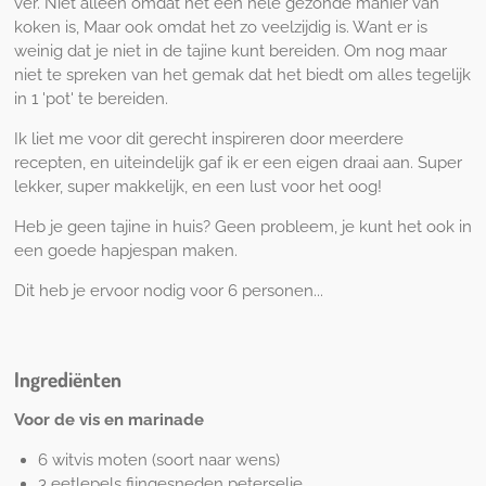
ver. Niet alleen omdat het een hele gezonde manier van
l
koken is, Maar ook omdat het zo veelzijdig is. Want er is
l
weinig dat je niet in de tajine kunt bereiden. Om nog maar
s
niet te spreken van het gemak dat het biedt om alles tegelijk
c
in 1 'pot' te bereiden.
r
Ik liet me voor dit gerecht inspireren door meerdere
e
recepten, en uiteindelijk gaf ik er een eigen draai aan. Super
e
lekker, super makkelijk, en een lust voor het oog!
n
Heb je geen tajine in huis? Geen probleem, je kunt het ook in
een goede hapjespan maken.
Dit heb je ervoor nodig voor 6 personen...
Ingrediënten
Voor de vis en marinade
6 witvis moten (soort naar wens)
3 eetlepels fijngesneden peterselie