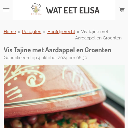
Ga
WAT
EET ELISA
direct
naar
de
hoofdinhoud
Home
»
Recepten
»
Hoofdgerecht
»
Vis Tajine met
Aardappel en Groenten
Vis Tajine met Aardappel en Groenten
Gepubliceerd op 4 oktober 2024 om 06:30