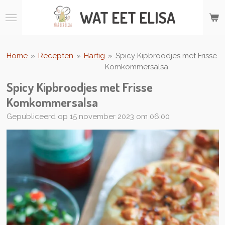
Ga
WAT
EET ELISA
direct
naar
de
hoofdinhoud
Home
»
Recepten
»
Hartig
»
Spicy Kipbroodjes met Frisse
Komkommersalsa
Spicy Kipbroodjes met Frisse
Komkommersalsa
Gepubliceerd op 15 november 2023 om 06:00