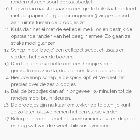
randen
(als een soort opblaasbadje).
Leg ze dan naast elkaar op een grote bakplaat bekleed
met bakpapier. Zorg dat er ongeveer 3 vingers breed
aan ruimte tussen de broodjes zit.
Kluts dan het ei met de eetlepel melk los en bestrijk de
opstaande randen van het deeg hiermee. Zo gaan ze
straks mooi glanzen.
Schep in elk 'badje' een eetlepel sweet chilisaus en
verdeel het over de bodem.
Dan leg je in elke holte ook een hoopje van de
geraspte mozzarella, druk dit een klein beetje aan.
Hier bovenop schep je de spicy kipfilet. Verdeel het
precies over de zes broodjes.
Bak de broodjes dan af in ongeveer 30 minuten tot de
randjes mooi bruin kleuren.
De broodjes zijn nu klaar om lekker op te eten, je kunt
ze zo laten of.....we nemen het een stapje verder.
Beleg de broodjes met de komkommersalsa en druppel
en nog wat van de sweet chilisaus overheen.