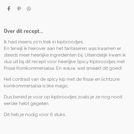
D
P
D
e
i
e
l
n
l
e
n
e
n
e
n
Over dit recept...
n
Ik had ineens zo'n trek in kipbroodjes...
En terwijl ik hierover aan het fantaseren was kwamen er
steeds meer heerlijke ingrediënten bij. Uiteindelijk kwam ik
dus uit bij dit recept voor heerlijke Spicy Kipbroodjes met
Frisse Komkommersalsa. En wauw, wat smaakt dit goed!
Het contrast van de spicy kip met de frisse en lichtzure
komkommersalsa is like magic.
Dus bereid je voor op kipbroodjes zoals je ze nog nooit
eerder hebt gegeten.
Dit heb je nodig voor 6 stuks...