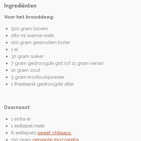
Ingrediënten
Voor het brooddeeg:
500 gram bloem
280 ml warme melk
100 gram gesmolten boter
1 ei
30 gram suiker
7 gram gedroogde gist (of 21 gram verse)
10 gram zout
5 gram knoflookpoeder
1 theelepel gedroogde dille
Daarnaast:
1 extra ei
1 eetlepel melk
6 eetlepels
sweet chilisaus
150 gram
geraspte mozzarella