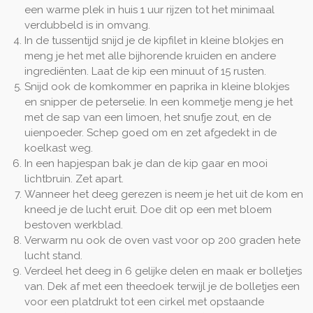
een warme plek in huis 1 uur rijzen tot het minimaal
verdubbeld is in omvang.
In de tussentijd snijd je de kipfilet in kleine blokjes en
meng je het met alle bijhorende kruiden en andere
ingrediënten. Laat de kip een minuut of 15 rusten.
Snijd ook de komkommer en paprika in kleine blokjes
en snipper de peterselie. In een kommetje meng je het
met de sap van een limoen, het snufje zout, en de
uienpoeder. Schep goed om en zet afgedekt in de
koelkast weg.
In een hapjespan bak je dan de kip gaar en mooi
lichtbruin. Zet apart.
Wanneer het deeg gerezen is neem je het uit de kom en
kneed je de lucht eruit. Doe dit op een met bloem
bestoven werkblad.
Verwarm nu ook de oven vast voor op 200 graden hete
lucht stand.
Verdeel het deeg in 6 gelijke delen en maak er bolletjes
van. Dek af met een theedoek terwijl je de bolletjes een
voor een platdrukt tot een cirkel met opstaande