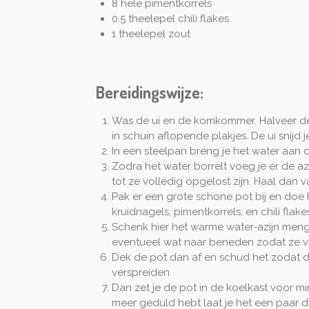
8 hele pimentkorrels
0.5 theelepel chili flakes
1 theelepel zout
Bereidingswijze:
Was de ui en de komkommer. Halveer d
in schuin aflopende plakjes. De ui snijd je
In een steelpan breng je het water aan 
Zodra het water borrelt voeg je er de azi
tot ze volledig opgelost zijn. Haal dan v
Pak er een grote schone pot bij en doe 
kruidnagels, pimentkorrels, en chili flakes
Schenk hier het warme water-azijn men
eventueel wat naar beneden zodat ze vo
Dek de pot dan af en schud het zodat 
verspreiden.
Dan zet je de pot in de koelkast voor min
meer geduld hebt laat je het een paar da