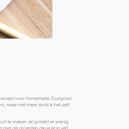
ijke recept voor Homemade Zuurgoed.
ko, maar niet meer sinds ik het zelf
 pot te maken, en je hebt er weinig
n met de groenten die je er in wilt