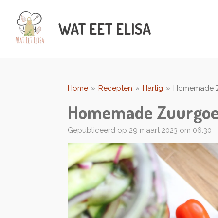
Ga
direct
WAT
EET ELISA
naar
de
hoofdinhoud
Home
»
Recepten
»
Hartig
»
Homemade 
Homemade Zuurgo
Gepubliceerd op 29 maart 2023 om 06:30