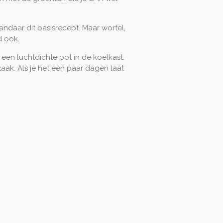
andaar dit basisrecept. Maar wortel,
d ook.
een luchtdichte pot in de koelkast.
zaak. Als je het een paar dagen laat