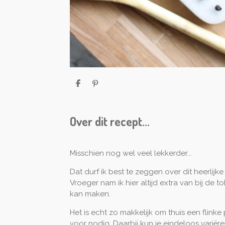
D
P
e
i
l
n
e
n
n
e
Over dit recept...
n
Misschien nog wel veel lekkerder...
Dat durf ik best te zeggen over dit heerl
Vroeger nam ik hier altijd extra van bij de to
kan maken.
Het is echt zo makkelijk om thuis een flinke
voor nodig. Daarbij kun je eindeloos variëre