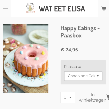
Ga
WAT
EET ELISA
direct
naar
de
hoofdinhoud
Happy Eatings -
Paasbox
€ 24,95
Paascake
In
winkelwagen