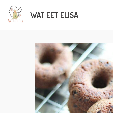
Ga
direct
WAT
EET ELISA
naar
de
hoofdinhoud