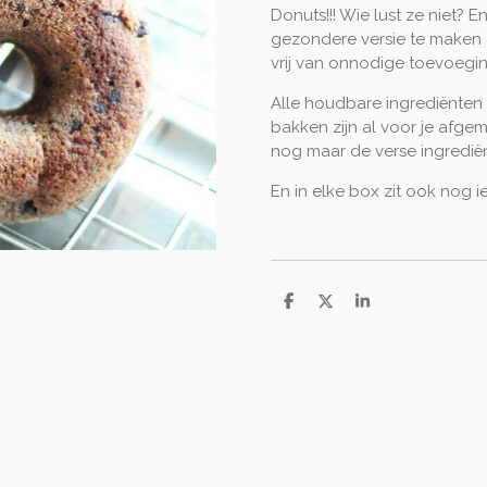
Donuts!!! Wie lust ze niet? E
gezondere versie te maken 
vrij van onnodige toevoegi
Alle houdbare ingrediënten 
bakken zijn al voor je afgem
nog maar de verse ingrediën
En in elke box zit ook nog ie
D
D
S
e
e
h
l
e
a
e
l
r
n
e