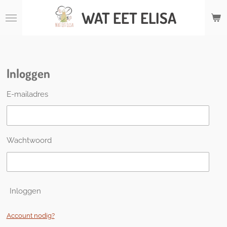
Ga
WAT
EET ELISA
direct
naar
de
hoofdinhoud
Inloggen
E-mailadres
Wachtwoord
Inloggen
Account nodig?